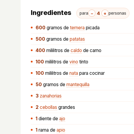
Ingredientes
−
4
+
para
personas
600
gramos
de
ternera
picada
500
gramos
de
patatas
400
mililitros
de
caldo
de carno
100
mililitros
de
vino
tinto
100
mililitros
de
nata
para cocinar
50
gramos
de
mantequilla
3
zanahorias
2
cebollas
grandes
1
diente
de
ajo
1
rama
de
apio