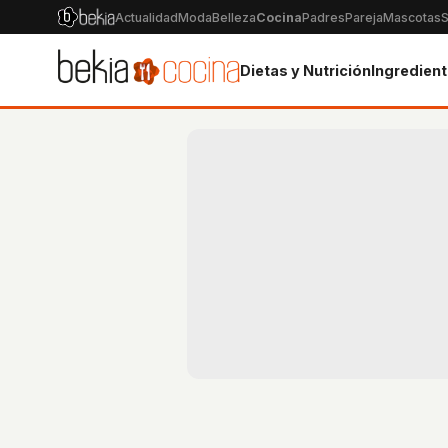
Actualidad
Moda
Belleza
Cocina
Padres
Pareja
Mascotas
S
Dietas y Nutrición
Ingredien