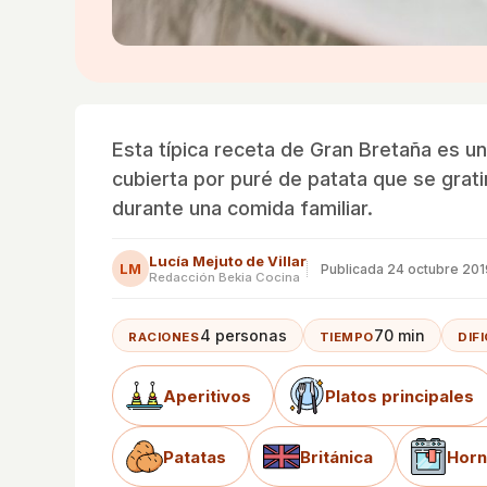
Esta típica receta de Gran Bretaña es u
cubierta por puré de patata que se grati
durante una comida familiar.
Lucía Mejuto de Villar
LM
Publicada
24 octubre 201
Redacción Bekia Cocina
4 personas
70 min
RACIONES
TIEMPO
DIF
Aperitivos
Platos principales
Patatas
Británica
Hor