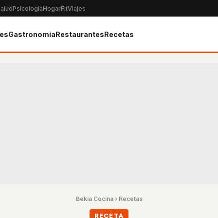
alud
Psicología
Hogar
Fit
Viajes
tes
Gastronomía
Restaurantes
Recetas
Bekia Cocina
›
Recetas
RECETA