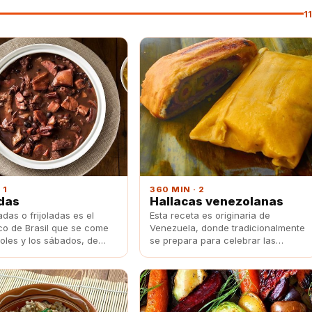
1
 1
360 MIN · 2
das
Hallacas venezolanas
adas o frijoladas es el
Esta receta es originaria de
ico de Brasil que se come
Venezuela, donde tradicionalmente
coles y los sábados, de
se prepara para celebrar las
 estos días los
fiestas navideñas y se comparten
ntes suelen ofrecer menús
con los vecinos como símbolo de
plato y las familias se
amistad y buena voluntad.
ara prepararlo.