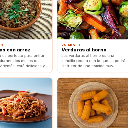
 1
20 MIN · 1
as con arroz
Verduras al horno
o es perfecto para entrar
Las verduras al horno es una
 durante los meses de
sencilla receta con la que se podrá
 Además, está delicioso y
disfrutar de una comida muy
le da un toque único a las
saludable y un rico sabor.
 Con esta sencilla receta
acerlas fácilmente.