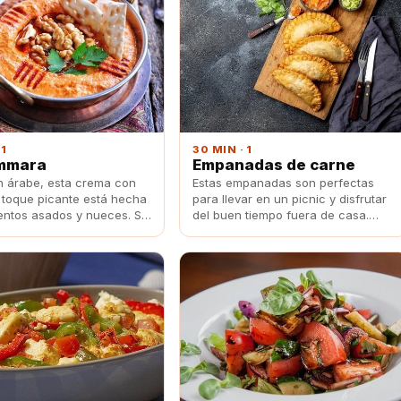
 1
30 MIN · 1
mmara
Empanadas de carne
n árabe, esta crema con
Estas empanadas son perfectas
o toque picante está hecha
para llevar en un picnic y disfrutar
entos asados y nueces. Se
del buen tiempo fuera de casa.
 una receta perfecta para
Además, puedes rellenarla de los
omo entrante acompañada
ingredientes que a ti más te gusten
 verduras.
¡Deja volar tu imaginación!