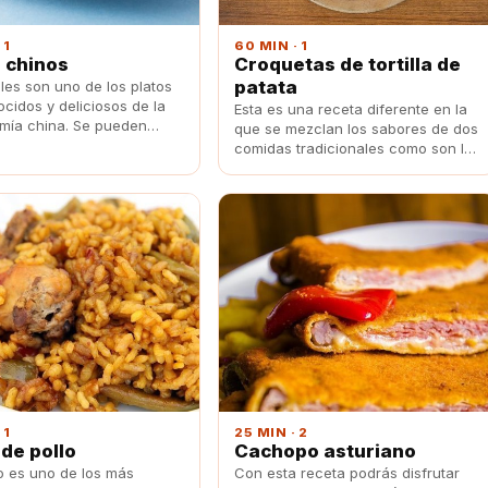
 1
60 MIN · 1
 chinos
Croquetas de tortilla de
patata
les son uno de los platos
cidos y deliciosos de la
Esta es una receta diferente en la
mía china. Se pueden
que se mezclan los sabores de dos
 de diferentes formas,
comidas tradicionales como son las
acompañados de verduras
croquetas y tortilla de patatas.
es como más ricos están.
 1
25 MIN · 2
 de pollo
Cachopo asturiano
to es uno de los más
Con esta receta podrás disfrutar