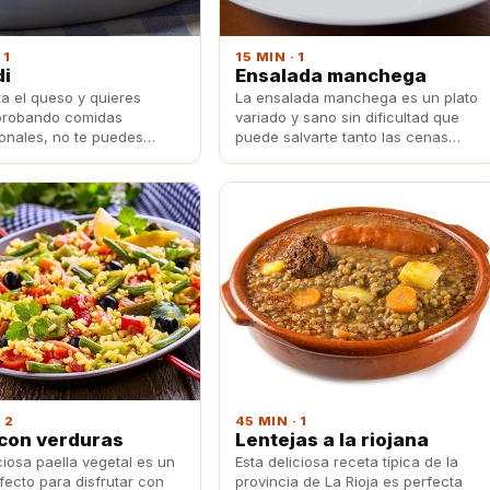
 1
15 MIN · 1
di
Ensalada manchega
ta el queso y quieres
La ensalada manchega es un plato
probando comidas
variado y sano sin dificultad que
ionales, no te puedes
puede salvarte tanto las cenas
te delicioso plato griego
como las comidas ya que está
 con verduras.
compuesta de ingredientes
naturales y coloridos que siempre
quedan bien en la mesa.
 2
45 MIN · 1
con verduras
Lentejas a la riojana
ciosa paella vegetal es un
Esta deliciosa receta típica de la
fecto para disfrutar con
provincia de La Rioja es perfecta