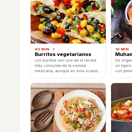
60 MIN · 1
10 MIN ·
Burritos vegetarianos
Muha
Los burritos son una de la receta
De orige
más conocida de la comida
un liger
mexicana, aunque en esta ocasión
con pimi
tienen una ligera variante: un
trata de
relleno vegetal hecho a partir de
servir c
frijoles refritos y verduras
de pan o
pochadas.