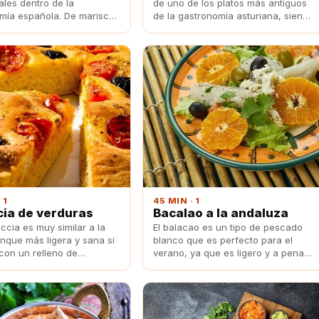
ales dentro de la
de uno de los platos más antiguos
mía española. De marisco
de la gastronomía asturiana, siendo
ne, todas las versiones
en el año 1947 cuando un
iciosas pero esta de pollo
restaurante de Oviedo incorporó
 te chupes los dedos.
este plato.
 1
45 MIN · 1
ia de verduras
Bacalao a la andaluza
ccia es muy similar a la
El balacao es un tipo de pescado
unque más ligera y sana si
blanco que es perfecto para el
con un relleno de
verano, ya que es ligero y a penas
. Perfecto como snack o
tiene grasa. Una forma deliciosa de
ar a un picnic, este plato
prepararlo es a la andaluza y aquí
ue encanta a toda tu
te mostramos la receta.