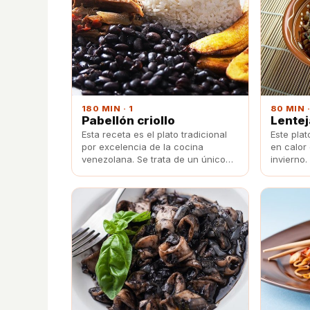
180 MIN · 1
80 MIN ·
Pabellón criollo
Lentej
Esta receta es el plato tradicional
Este plat
por excelencia de la cocina
en calor
venezolana. Se trata de un único
invierno.
plato en el que se juntan los frijoles
el arroz 
negros típicos con un poco de
lentejas.
arroz, carne mechada y plátano
podrás h
frito.