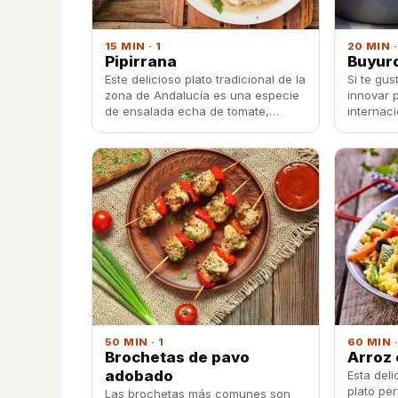
15 MIN · 1
20 MIN ·
Pipirrana
Buyur
Este delicioso plato tradicional de la
Si te gus
zona de Andalucía es una especie
innovar 
de ensalada echa de tomate,
internac
pimiento, cebolla y huevo. Llena de
perder es
sabor, la pipirrana es perfecta para
de queso
refrescarse durante el verano.
50 MIN · 1
60 MIN ·
Brochetas de pavo
Arroz 
adobado
Esta deli
plato per
Las brochetas más comunes son