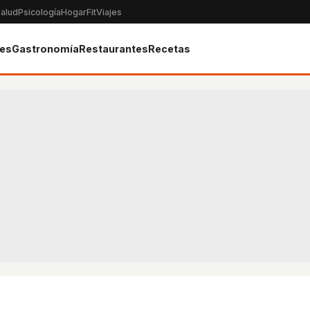
alud
Psicología
Hogar
Fit
Viajes
tes
Gastronomía
Restaurantes
Recetas