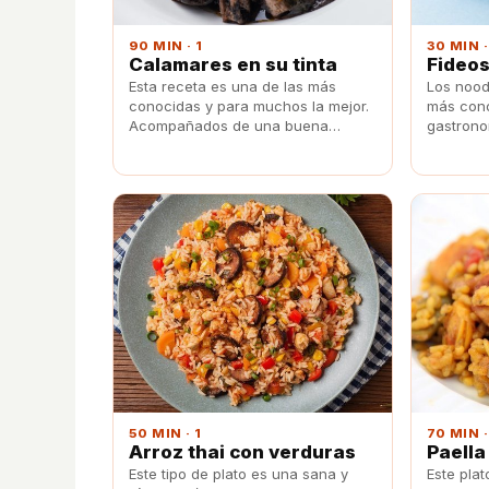
90 MIN · 1
30 MIN ·
Calamares en su tinta
Fideos
Esta receta es una de las más
Los nood
conocidas y para muchos la mejor.
más cono
Acompañados de una buena
gastrono
guarnición de arroz blanco o de
preparar
patatas fritas, los calamares en su
aunque 
tinta son el plato perfecto para
y pollo 
alegrar el día.
50 MIN · 1
70 MIN ·
Arroz thai con verduras
Paella
Este tipo de plato es una sana y
Este pla