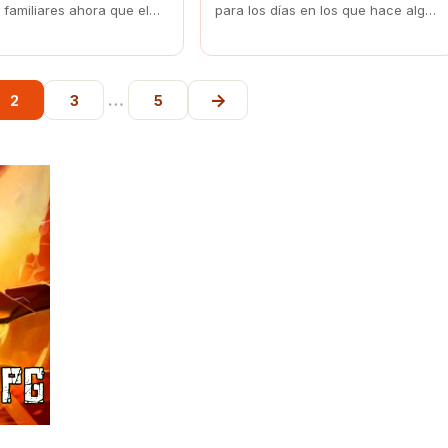
 familiares ahora que el
para los días en los que hace algo
mpo se acerca. Además de
de frío. El sofrito de pimiento,
ón muy saludable, con
además del tocino y el chorizo son
eta podrás prepararlo
la clave para que estén de
e.
rechupete.
→
…
2
3
5