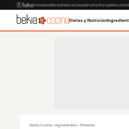
Actualidad
Moda
Belleza
Cocina
Padres
Pareja
Mascotas
S
Dietas y Nutrición
Ingredien
Bekia Cocina
›
Ingredientes
› Pimiento