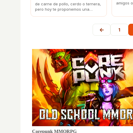
amigos o
de carne de pollo, cerdo o ternera,
buen tie
pero hoy te proponemos una
una opci
elaboración con pavo para
esta rec
sorprender a tus comensales.
fácilment
←
1
Corepunk MMORPG