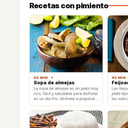
Recetas con pimiento
60 MIN · 1
90 MIN ·
Sopa de almejas
Feijoa
La sopa de almejas es un plato muy
Las feijo
rico, fácil y saludable para disfrutar
plató típ
en un día frío. Atrévete a prepararla
los miér
en casa con esta receta.
hecho en
restaura
con este 
reúnen p