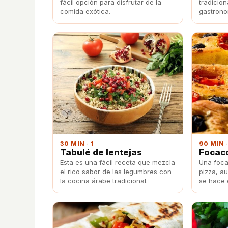
fácil opción para disfrutar de la
tradicion
comida exótica.
gastrono
o de car
están del
hará que
30 MIN · 1
90 MIN ·
Tabulé de lentejas
Focacc
Esta es una fácil receta que mezcla
Una foca
el rico sabor de las legumbres con
pizza, a
la cocina árabe tradicional.
se hace 
verduras
para llev
seguro q
familia.