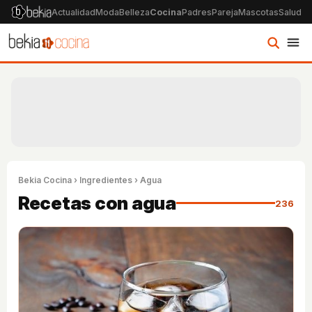
Actualidad
Moda
Belleza
Cocina
Padres
Pareja
Mascotas
Salud
Ps
Bekia Cocina
›
Ingredientes
› Agua
Recetas con agua
236