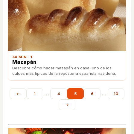
40 MIN · 1
Mazapán
Descubre cómo hacer mazapán en casa, uno de los
dulces más típicos de la repostería española navideña.
…
…
←
1
4
5
6
10
→