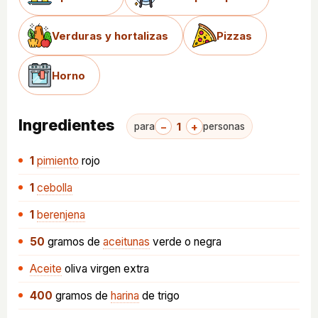
Verduras y hortalizas
Pizzas
Horno
Ingredientes
−
1
+
para
personas
1
pimiento
rojo
1
cebolla
1
berenjena
50
gramos
de
aceitunas
verde o negra
Aceite
oliva virgen extra
400
gramos
de
harina
de trigo