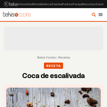
Actualidad
Moda
Belleza
Cocina
Padres
Pareja
Mascotas
Salud
Ps
Bekia Cocina
›
Recetas
RECETA
Coca de escalivada