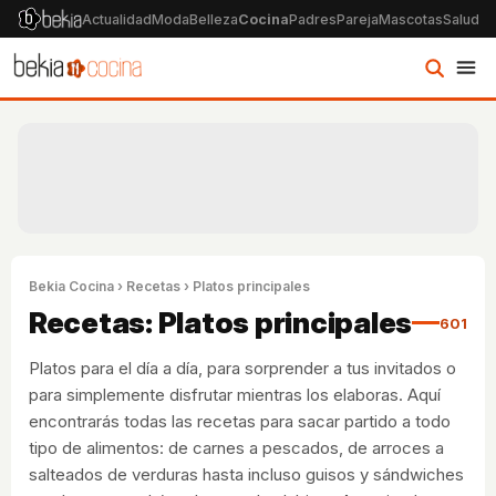
Actualidad
Moda
Belleza
Cocina
Padres
Pareja
Mascotas
Salud
Ps
Bekia Cocina
›
Recetas
› Platos principales
Recetas: Platos principales
601
Platos para el día a día, para sorprender a tus invitados o
para simplemente disfrutar mientras los elaboras. Aquí
encontrarás todas las recetas para sacar partido a todo
tipo de alimentos: de carnes a pescados, de arroces a
salteados de verduras hasta incluso guisos y sándwiches