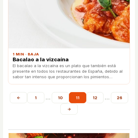
1 MIN · BAJA
Bacalao a la vizcaína
El bacalao a la vizcaína es un plato que también está
presente en todos los restaurantes de España, debido al
sabor tan intenso que proporcionan los pimientos
choriceros.
…
…
←
1
10
11
12
26
→