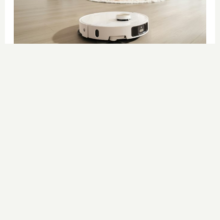
El futuro de la limpieza
¿Y si tu casa se limpiara sola
mientras tú descansas?
DISCOVER WITH