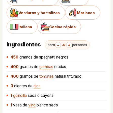
Verduras y hortalizas
Mariscos
Italiana
Cocina rápida
Ingredientes
−
4
+
para
personas
450
gramos
de spaghetti negros
400
gramos
de
gambas
crudas
400
gramos
de
tomates
natural triturado
3
dientes
de
ajos
1
guindilla
seca o cayena
1
vaso
de
vino
blanco seco