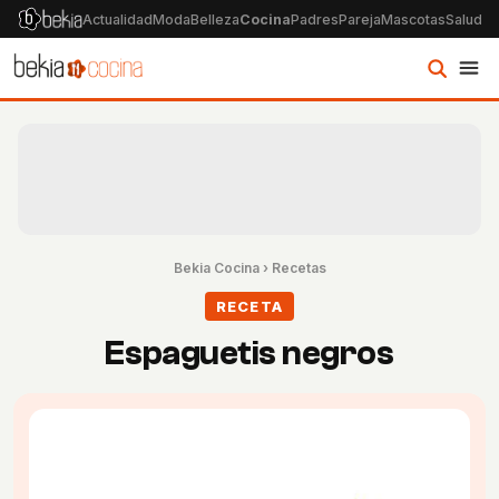
Actualidad
Moda
Belleza
Cocina
Padres
Pareja
Mascotas
Salud
Ps
Bekia Cocina
›
Recetas
RECETA
Espaguetis negros