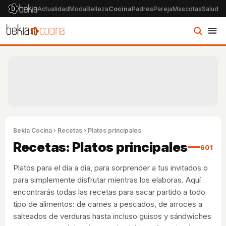
Actualidad
Moda
Belleza
Cocina
Padres
Pareja
Mascotas
Salud
Ps
Bekia Cocina
›
Recetas
› Platos principales
Recetas: Platos principales
601
Platos para el día a día, para sorprender a tus invitados o
para simplemente disfrutar mientras los elaboras. Aquí
encontrarás todas las recetas para sacar partido a todo
tipo de alimentos: de carnes a pescados, de arroces a
salteados de verduras hasta incluso guisos y sándwiches