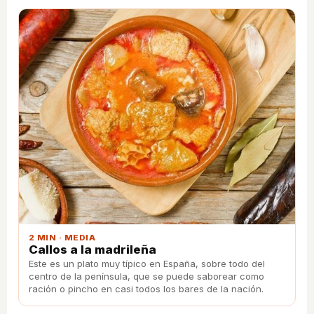
la de vaca procedente de León. También hay otras
clases pero son menos conocidas como pueden ser las
de equino, de chivo, de conejo, buey o liebre, estas
últimas no son muy consumida y no están muy
comercializadas. La cecina tiene muchas propiedades
nutricionales y es rica en hierro, fósforo, calcio, potasio,
sodio o magnesio. Es uno de los alimentos estrella para
los deportistas por su alto aporte en proteínas de alto
valor biológico y bajo en grasas. Las proteínas que
contiene van directas a los músculos y por eso es ideal
para los deportistas, para dietas, además de ser rico en
vitamina A y vitaminas de tipo B. Lo mejor es comprar
únicamente lo que se vaya a consumir y que no quede
de un día para otro. Para consumirla y saborearla con
todo su sabor lo mejor es sacar de la nevera y retirar del
envase y ponerla en un plato unos 20 minutos a
temperatura ambiente antes de ser consumida o para
preparar estas deliciosas croquetas.
2 MIN · MEDIA
Callos a la madrileña
Este es un plato muy típico en España, sobre todo del
centro de la península, que se puede saborear como
ración o pincho en casi todos los bares de la nación.