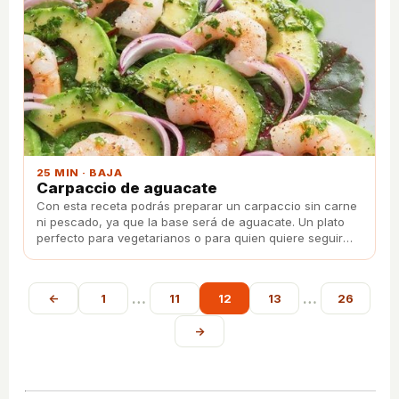
25 MIN · BAJA
Carpaccio de aguacate
Con esta receta podrás preparar un carpaccio sin carne
ni pescado, ya que la base será de aguacate. Un plato
perfecto para vegetarianos o para quien quiere seguir
una dieta sana y equilibrada.
…
…
←
1
11
12
13
26
→