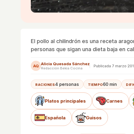
El pollo al chilindrón es una receta arago
personas que sigan una dieta baja en cal
Alicia Quesada Sánchez
AQ
Publicada
7 marzo 20
Redacción Bekia Cocina
4 personas
60 min
RACIONES
TIEMPO
DIF
Platos principales
Carnes
Española
Guisos