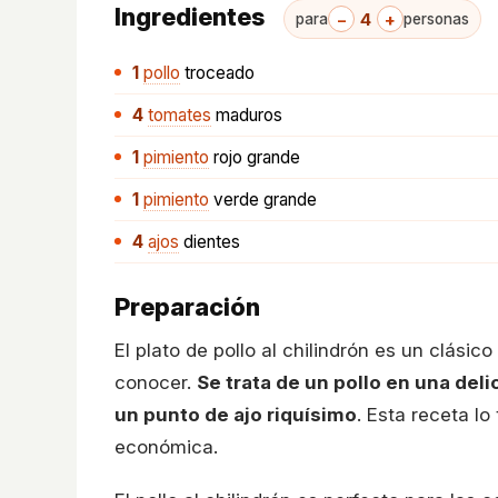
Ingredientes
−
4
+
para
personas
1
pollo
troceado
4
tomates
maduros
1
pimiento
rojo grande
1
pimiento
verde grande
4
ajos
dientes
Preparación
El plato de pollo al chilindrón es un clás
conocer.
Se trata de un pollo en una del
un punto de ajo riquísimo
. Esta receta l
económica.