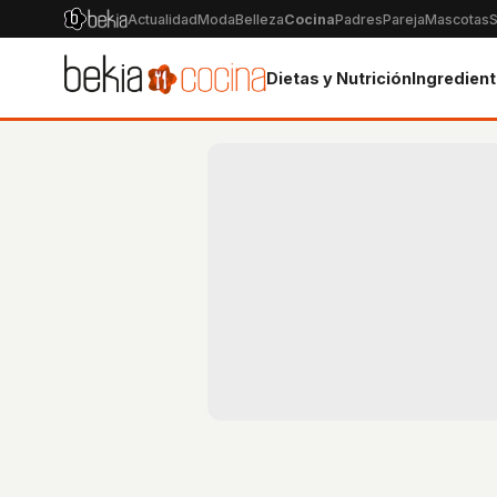
Actualidad
Moda
Belleza
Cocina
Padres
Pareja
Mascotas
S
Dietas y Nutrición
Ingredien