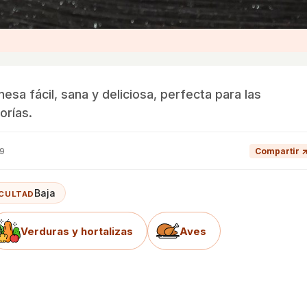
nesa fácil, sana y deliciosa, perfecta para las
orías.
19
Compartir 
Baja
ICULTAD
Verduras y hortalizas
Aves