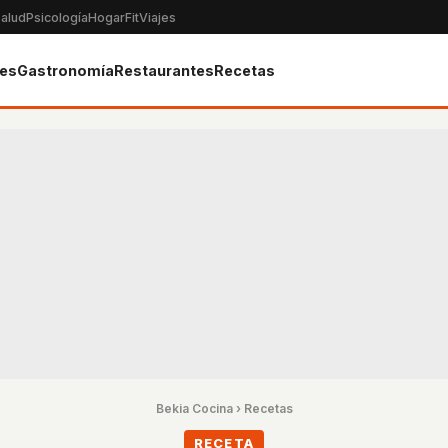
alud
Psicología
Hogar
Fit
Viajes
tes
Gastronomía
Restaurantes
Recetas
Bekia Cocina
›
Recetas
RECETA