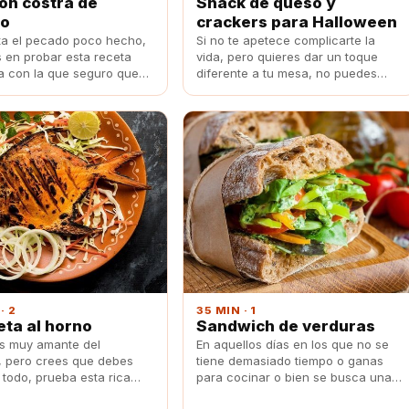
on costra de
Snack de queso y
o
crackers para Halloween
sta el pecado poco hecho,
Si no te apetece complicarte la
 en probar esta receta
vida, pero quieres dar un toque
 con la que seguro que
diferente a tu mesa, no puedes
rás a tus invitados.
perderte esta sencilla elaboración
para sorprender a tus invitados.
· 2
35 MIN · 1
ta al horno
Sandwich de verduras
es muy amante del
En aquellos días en los que no se
 pero crees que debes
tiene demasiado tiempo o ganas
 todo, prueba esta rica
para cocinar o bien se busca una
l horno de palometa con
receta ligera, este sandwich de