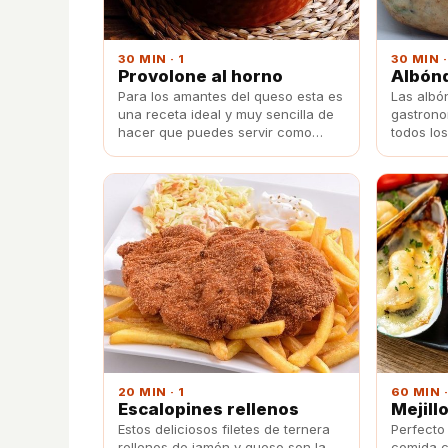
30 MIN · 1
30 MIN ·
Provolone al horno
Albónd
Para los amantes del queso esta es
Las albó
una receta ideal y muy sencilla de
gastrono
hacer que puedes servir como
todos los
entrante en cualquier comida y con
la que seguro impresionarás a
todos los invitados.
20 MIN · 1
60 MIN ·
Escalopines rellenos
Mejill
Estos deliciosos filetes de ternera
Perfecto
rellenos de jamón y queso son la
comida c