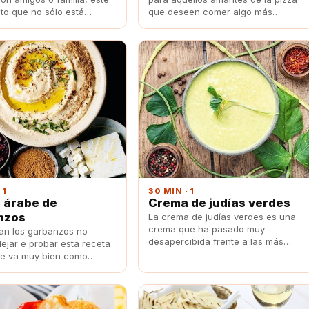
ato que no sólo está
que deseen comer algo más
 sino que os hará disfrutar
saludable.
jillones más allá de la
radicional de hacerlos al
 1
30 MIN · 1
 árabe de
Crema de judías verdes
nzos
La crema de judías verdes es una
crema que ha pasado muy
tan los garbanzos no
desapercibida frente a las más
ejar e probar esta receta
comunes que son la de calabaza y
e va muy bien como
la de calabacín.
 o plato principal.