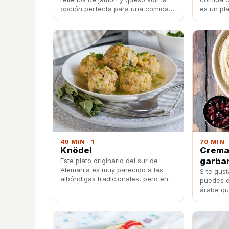
opción perfecta para una comida o
es un pl
una cena sencilla y gustan tanto a
delicioso
pequeños como a mayores por
de los me
igual.
manera t
vapor.
40 MIN · 1
70 MIN ·
Knödel
Crema
garba
Este plato originario del sur de
Alemania es muy parecido a las
S te gus
albóndigas tradicionales, pero en
puedes d
lugar de llevar carne están hechas
árabe qu
con pan del día anterior. ¡Anímate a
aperitivo
probarlas y no te arrepentirás!