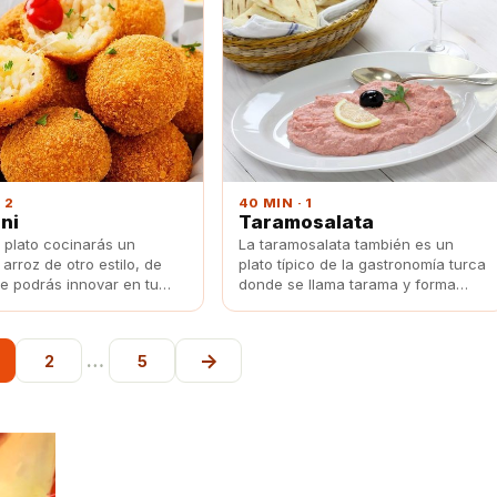
 2
40 MIN · 1
ni
Taramosalata
 plato cocinarás un
La taramosalata también es un
 arroz de otro estilo, de
plato típico de la gastronomía turca
e podrás innovar en tu
donde se llama tarama y forma
parte de los conocidos mezze.
→
…
2
5