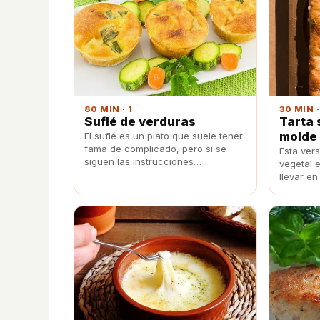
80 MIN · 1
30 MIN ·
Suflé de verduras
Tarta 
molde
El suflé es un plato que suele tener
fama de complicado, pero si se
Esta ver
siguen las instrucciones
vegetal e
correctamente lograrás un
llevar en
resultado que no sólo es bonito por
que disf
fuera sino que tendrá un sabor
el jardín
delicioso.
tanto a 