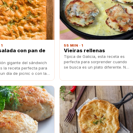
 1
55 MIN · 1
salada con pan de
Vieiras rellenas
Típica de Galicia, esta receta es
perfecta para sorprender cuando
sión gigante del sándwich
se busca es un plato diferente. No
s la receta perfecta para
sólo están deliciosas por el sofrito
 un día de picnic o con la
que las acompaña, sino también
rutar de un día soleado en
por el pan rallado con el que se
. Y lo mejor es que gusta
gratinan.
mayores como a pequeños.