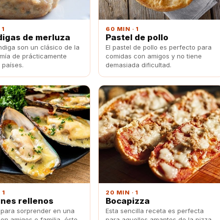
 1
60 MIN · 1
igas de merluza
Pastel de pollo
ndiga son un clásico de la
El pastel de pollo es perfecto para
mía de prácticamente
comidas con amigos y no tiene
 países.
demasiada dificultad.
 1
20 MIN · 1
ones rellenos
Bocapizza
 para sorprender en una
Esta sencilla receta es perfecta
on amigos o familia, éste
para aquellos amantes de la pizza