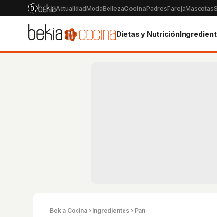
Actualidad
Moda
Belleza
Cocina
Padres
Pareja
Mascotas
S
Dietas y Nutrición
Ingredien
Bekia Cocina
›
Ingredientes
› Pan