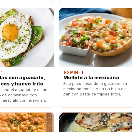
 especial con el adobo.
verduras asadas puede ser la
opción ideal.
 1
90 MIN · 1
as con aguacate,
Mollete a la mexicana
cas y huevo frito
Este plato típico de la gastronomía
mexicana consiste en un bollo de
asiona el aguacate y están
pan con pasta de frijoles fritos,
 de combinarlo con
pico de gallo y queso rallado
 mézclalo con huevo en
fundido. Está delicioso y es la
da deliciosa.
comida perfecta para toda la
familia.