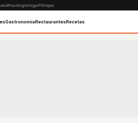
alud
Psicología
Hogar
Fit
Viajes
tes
Gastronomía
Restaurantes
Recetas