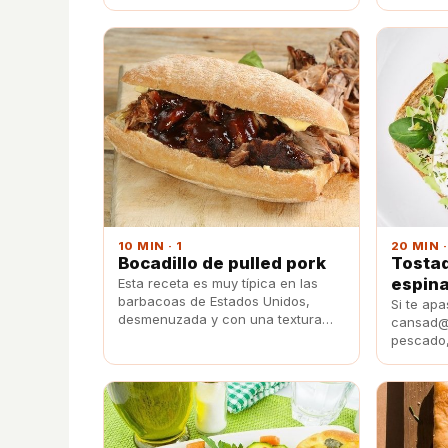
un toque
sencilla receta. ¡Seguro que es un
acierto!
10 MIN · 1
20 MIN ·
Bocadillo de pulled pork
Tostad
espina
Esta receta es muy típica en las
barbacoas de Estados Unidos,
Si te ap
desmenuzada y con una textura
cansad@
única y muy especial, ¡deliciosa!
pescado,
una tosta