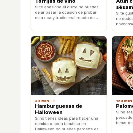
Torrijas de vino
Atún c
sésam
Si te apasiona el dulce no puedes
dejar pasar la ocasión de probar
Si te gu
esta rica y tradicional receta de
no dudes
torrijas de vino.
novedosa
sorprende
30 MIN · 1
120 MIN 
Hamburguesas de
Palome
Halloween
Si no er
pescado,
Si no tienes ideas para hacer una
tomar de
comida o cena temática en
receta a
Halloween no puedes perderte esta