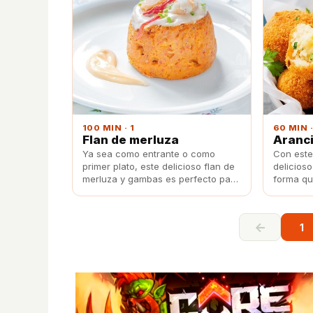
100 MIN · 1
60 MIN ·
Flan de merluza
Aranci
Ya sea como entrante o como
Con este
primer plato, este delicioso flan de
delicioso
merluza y gambas es perfecto para
forma qu
incluir en tu menú navideño y dejar
cocina.
a tus comensales con un gran
sabor de boca.
←
1