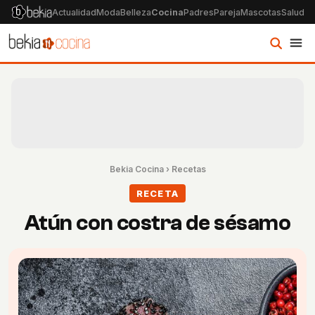
Actualidad
Moda
Belleza
Cocina
Padres
Pareja
Mascotas
Salud
Ps
Bekia Cocina
›
Recetas
RECETA
Atún con costra de sésamo