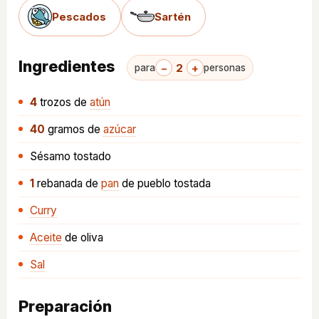
Pescados
Sartén
Ingredientes
−
2
+
para
personas
4
trozos
de
atún
40
gramos
de
azúcar
Sésamo tostado
1
rebanada
de
pan
de pueblo tostada
Curry
Aceite
de oliva
Sal
Preparación