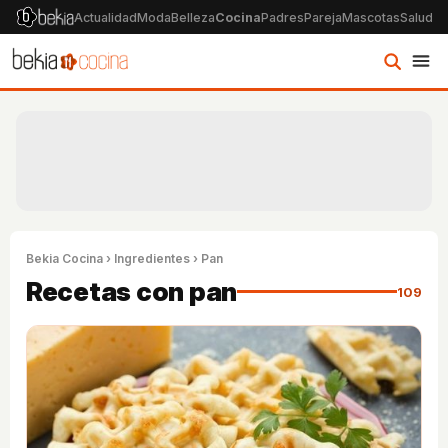
Actualidad
Moda
Belleza
Cocina
Padres
Pareja
Mascotas
Salud
Ps
Bekia Cocina
›
Ingredientes
› Pan
Recetas con pan
109