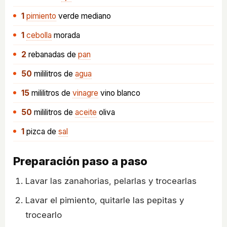
1
pimiento
verde mediano
1
cebolla
morada
2
rebanadas
de
pan
50
mililitros
de
agua
15
mililitros
de
vinagre
vino blanco
50
mililitros
de
aceite
oliva
1
pizca
de
sal
Preparación paso a paso
Lavar las zanahorias, pelarlas y trocearlas
Lavar el pimiento, quitarle las pepitas y
trocearlo