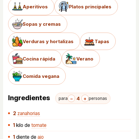
Aperitivos
Platos principales
Sopas y cremas
Verduras y hortalizas
Tapas
Cocina rápida
Verano
Comida vegana
Ingredientes
−
4
+
para
personas
2
zanahorias
1
kilo
de
tomate
1
diente
de
ajo