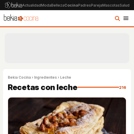
Actualidad
Moda
Belleza
Cocina
Padres
Pareja
Mascotas
Salud
Ps
Bekia Cocina
›
Ingredientes
› Leche
Recetas con leche
216