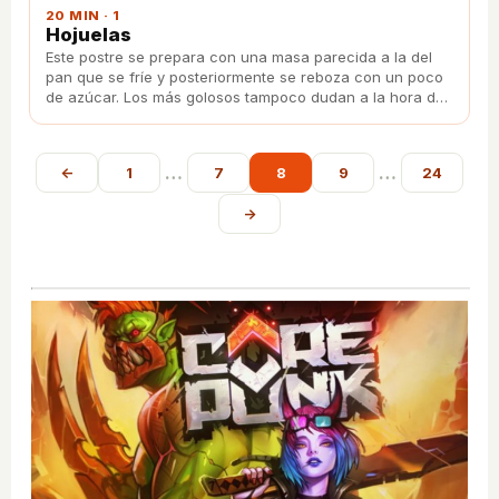
20 MIN · 1
Hojuelas
Este postre se prepara con una masa parecida a la del
pan que se fríe y posteriormente se reboza con un poco
de azúcar. Los más golosos tampoco dudan a la hora de
echar un poco de miel por encima.
…
…
←
1
7
8
9
24
→