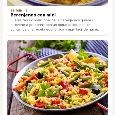
35 MIN · 1
Berenjenas con miel
Si eres fan incondicional de la berenjena y quieres
atreverte a probarlas con un toque dulce, aquí te
contamos una receta económica y muy fácil de hacer.
Sigue los siguientes pasos para preparar un plato dulce
que no dejará indiferente a ninguno de tus comensales.