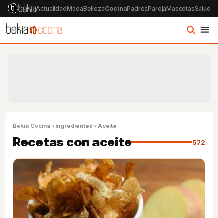
Actualidad
Moda
Belleza
Cocina
Padres
Pareja
Mascotas
Salud
Ps
Bekia Cocina
›
Ingredientes
› Aceite
Recetas con aceite
572