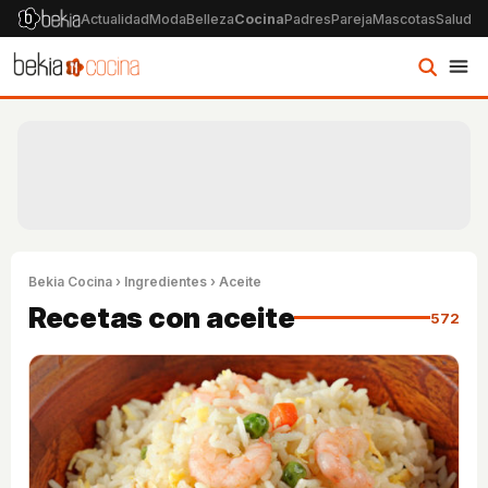
Actualidad
Moda
Belleza
Cocina
Padres
Pareja
Mascotas
Salud
Ps
Bekia Cocina
›
Ingredientes
› Aceite
Recetas con aceite
572