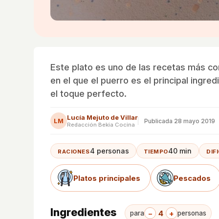
Este plato es uno de las recetas más co
en el que el puerro es el principal ingr
el toque perfecto.
Lucía Mejuto de Villar
LM
Publicada
28 mayo 2019
Redacción Bekia Cocina
4 personas
40 min
RACIONES
TIEMPO
DIF
Platos principales
Pescados
Ingredientes
−
4
+
para
personas