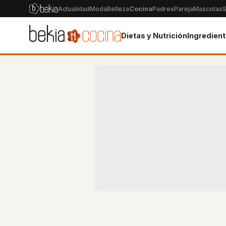
Actualidad
Moda
Belleza
Cocina
Padres
Pareja
Mascotas
S
Dietas y Nutrición
Ingredien