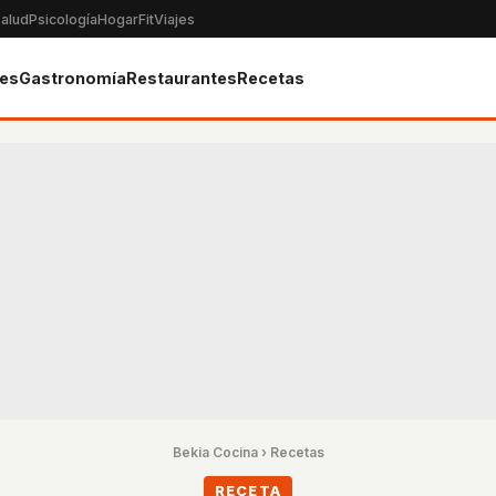
alud
Psicología
Hogar
Fit
Viajes
tes
Gastronomía
Restaurantes
Recetas
Bekia Cocina
›
Recetas
RECETA