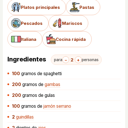
Platos principales
Pastas
Pescados
Mariscos
Italiana
Cocina rápida
Ingredientes
−
2
+
para
personas
100
gramos
de spaghetti
200
gramos
de
gambas
200
gramos
de gulas
100
gramos
de
jamón serrano
2
guindillas
2
dientes
de
ajos