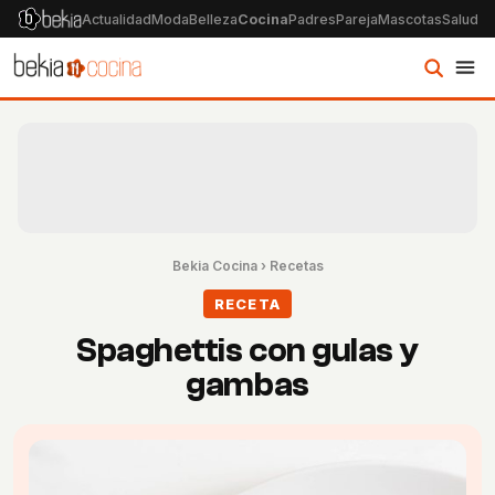
Actualidad
Moda
Belleza
Cocina
Padres
Pareja
Mascotas
Salud
Ps
Bekia Cocina
›
Recetas
RECETA
Spaghettis con gulas y
gambas