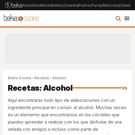
Actualidad
Moda
Belleza
Cocina
Padres
Pareja
Mascotas
Salud
Ps
Bekia Cocina
›
Recetas
› Alcohol
Recetas: Alcohol
35
Aquí encontrarás todo tipo de elaboraciones con un
ingrediente principal en común: el alcohol. Muchas veces
es un elemento que encontramos en los cócteles que
puedes aprender a realizar con los que disfrutar de una
velada con amigos o incluso como parte de