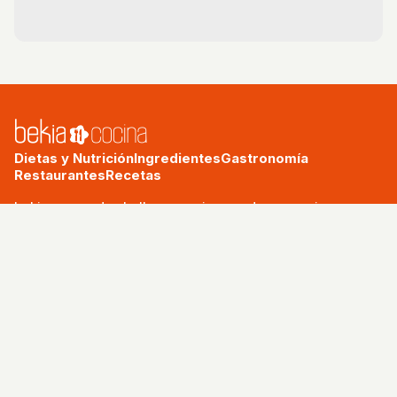
Dietas y Nutrición
Ingredientes
Gastronomía
Restaurantes
Recetas
bekia.es
·
moda
·
belleza
·
cocina
·
padres
·
pareja
·
mascotas
·
salud
·
psicología
·
hogar
·
fit
·
viajes
Aviso legal
Política de privacidad
Política de cookies
RSS
© 2026 Bekia Cocina