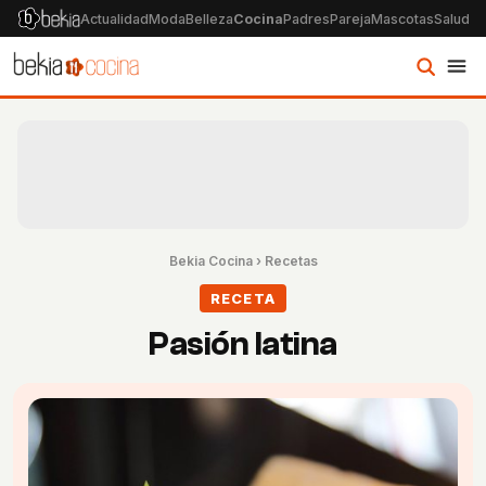
Actualidad
Moda
Belleza
Cocina
Padres
Pareja
Mascotas
Salud
Ps
Bekia Cocina
›
Recetas
RECETA
Pasión latina