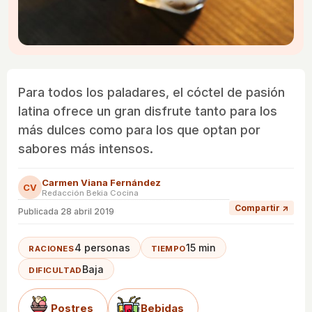
Para todos los paladares, el cóctel de pasión
latina ofrece un gran disfrute tanto para los
más dulces como para los que optan por
sabores más intensos.
Carmen Viana Fernández
CV
Redacción Bekia Cocina
Compartir ↗
Publicada
28 abril 2019
4 personas
15 min
RACIONES
TIEMPO
Baja
DIFICULTAD
Postres
Bebidas