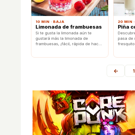
10 MIN · BAJA
20 MIN 
Limonada de frambuesas
Piña c
Si te gusta la limonada aún te
Descubre
gustará más la limonada de
pasa de 
frambuesas, ¡fácil, rápida de hacer
fresquito
y exquisita de sabor!
temperat
←
1