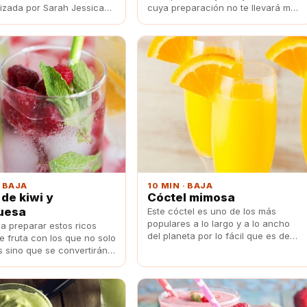
izada por Sarah Jessica
cuya preparación no te llevará más
Sexo en Nueva York'.
de 5 minutos.
· BAJA
10 MIN · BAJA
 de kiwi y
Cóctel mimosa
uesa
Este cóctel es uno de los más
populares a lo largo y a lo ancho
a preparar estos ricos
del planeta por lo fácil que es de
e fruta con los que no solo
preparar, ¡descúbrelo!
s sino que se convertirán
ernativa al tradicional.