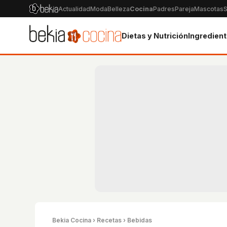
Actualidad
Moda
Belleza
Cocina
Padres
Pareja
Mascotas
S
Dietas y Nutrición
Ingredien
Bekia Cocina
›
Recetas
› Bebidas