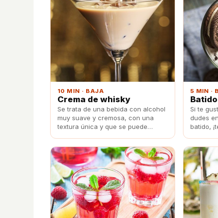
10 MIN · BAJA
5 MIN ·
Crema de whisky
Batido
Se trata de una bebida con alcohol
Si te gus
muy suave y cremosa, con una
dudes en
textura única y que se puede
batido, ¡
acompañar de algo dulce.