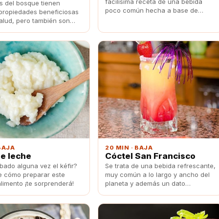
facilísima receta de una bebida
os del bosque tienen
poco común hecha a base de
ropiedades beneficiosas
tomate, ¡te sorprenderás!
salud, pero también son
s para preparar deliciosas
 BAJA
20 MIN · BAJA
de leche
Cóctel San Francisco
bado alguna vez el kéfir?
Se trata de una bebida refrescante,
 cómo preparar este
muy común a lo largo y ancho del
limento ¡te sorprenderá!
planeta y además un dato
importante: no es necesario que
contenga alcohol.