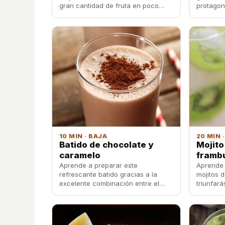
gran cantidad de fruta en poco
protagon
tiempo y de forma mucho más
parker '
engorrosa que directamente.
10 MIN · BAJA
20 MIN 
Batido de chocolate y
Mojito
caramelo
framb
Aprende a preparar este
Aprende 
refrescante batido gracias a la
mojitos d
excelente combinación entre el
triunfará
chocolate y el toque especial del
en tu alt
caramelo.