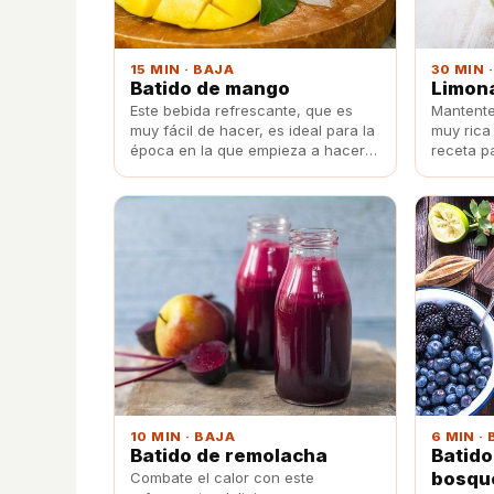
15 MIN · BAJA
30 MIN 
Batido de mango
Limona
Este bebida refrescante, que es
Mantente
muy fácil de hacer, es ideal para la
muy rica 
época en la que empieza a hacer
receta p
más calor.
agua de 
10 MIN · BAJA
6 MIN ·
Batido de remolacha
Batido
bosqu
Combate el calor con este