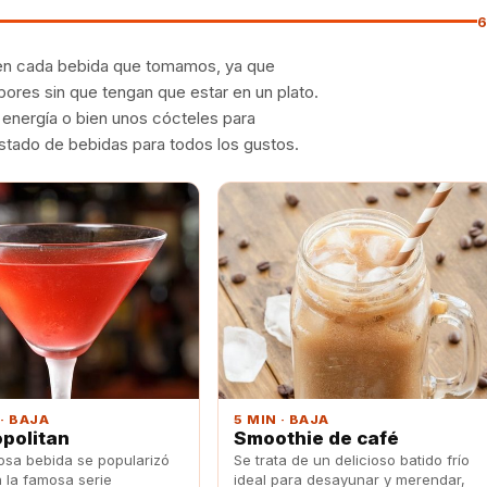
6
r en cada bebida que tomamos, ya que
ores sin que tengan que estar en un plato.
energía o bien unos cócteles para
istado de bebidas para todos los gustos.
 · BAJA
5 MIN · BAJA
politan
Smoothie de café
osa bebida se popularizó
Se trata de un delicioso batido frío
a la famosa serie
ideal para desayunar y merendar,