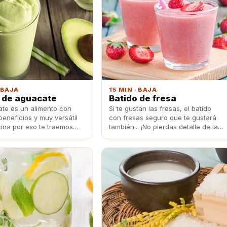
· BAJA
15 MIN · BAJA
 de aguacate
Batido de fresa
ate es un alimento con
Si te gustan las fresas, el batido
eneficios y muy versátil
con fresas seguro que te gustará
cina por eso te traemos
también... ¡No pierdas detalle de la
a receta para disfrutar de
receta!
estrella de la temporada.