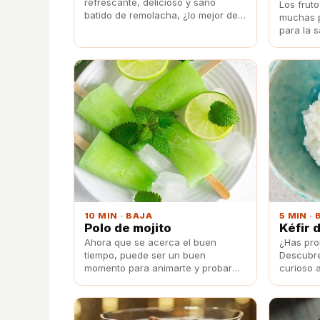
refrescante, delicioso y sano
Los frut
batido de remolacha, ¿lo mejor de
muchas p
todo? ¡Lo fácil que es hacerlo!
para la 
perfecto
batidos.
10 MIN · BAJA
5 MIN ·
Polo de mojito
Kéfir 
Ahora que se acerca el buen
¿Has pro
tiempo, puede ser un buen
Descubre
momento para animarte y probar
curioso a
estos deliciosos helados