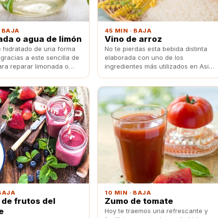
· BAJA
45 MIN · BAJA
da o agua de limón
Vino de arroz
 hidratado de una forma
No te pierdas esta bebida distinta
gracias a este sencilla de
elaborada con uno de los
ara reparar limonada o
ingredientes más utilizados en Asia,
limón.
el arroz, básico en la mayoría de
sus platos.
 BAJA
10 MIN · BAJA
 de frutos del
Zumo de tomate
e
Hoy te traemos una refrescante y