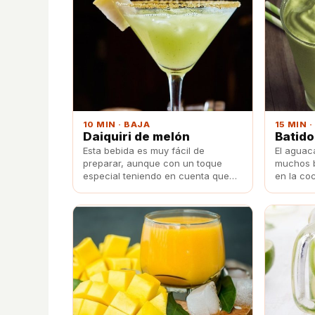
10 MIN · BAJA
15 MIN 
Daiquiri de melón
Batido
Esta bebida es muy fácil de
El aguac
preparar, aunque con un toque
muchos b
especial teniendo en cuenta que
en la co
está elaborada con frutas.
una nuev
la fruta 