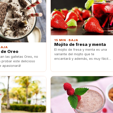
15 MIN · BAJA
Mojito de fresa y menta
 BAJA
El mojito de fresa y menta es una
 de Oreo
variante del mojito que te
tan las galletas Oreo, no
encantará y además, es muy fácil
 probar este delicioso
de hacer.
te apasionará!