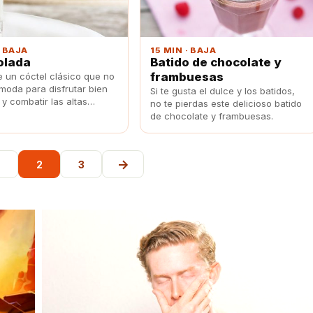
· BAJA
15 MIN · BAJA
olada
Batido de chocolate y
frambuesas
 un cóctel clásico que no
moda para disfrutar bien
Si te gusta el dulce y los batidos,
 y combatir las altas
no te pierdas este delicioso batido
uras.
de chocolate y frambuesas.
→
2
3