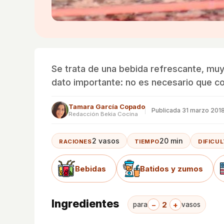
Se trata de una bebida refrescante, muy
dato importante: no es necesario que co
Tamara García Copado
Publicada
31 marzo 201
Redacción Bekia Cocina
2 vasos
20 min
RACIONES
TIEMPO
DIFICU
Bebidas
Batidos y zumos
Ingredientes
−
2
+
para
vasos