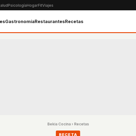
alud
Psicología
Hogar
Fit
Viajes
tes
Gastronomía
Restaurantes
Recetas
Bekia Cocina
›
Recetas
RECETA