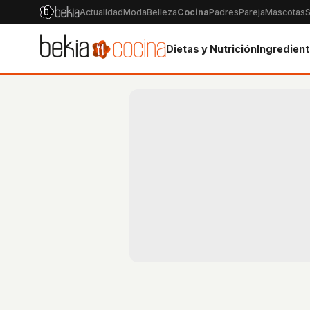
Actualidad
Moda
Belleza
Cocina
Padres
Pareja
Mascotas
S
Dietas y Nutrición
Ingredien