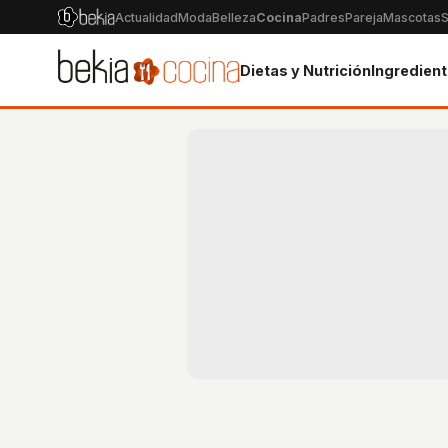
Actualidad
Moda
Belleza
Cocina
Padres
Pareja
Mascotas
S
Dietas y Nutrición
Ingredien