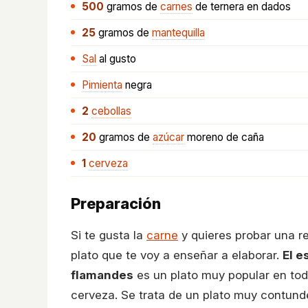
500
gramos
de
carnes
de ternera en dados
25
gramos
de
mantequilla
Sal
al gusto
Pimienta
negra
2
cebollas
20
gramos
de
azúcar
moreno de caña
1
cerveza
Preparación
Si te gusta la
carne
y quieres probar una re
plato que te voy a enseñar a elaborar.
El e
flamandes
es un plato muy popular en tod
cerveza. Se trata de un plato muy contun