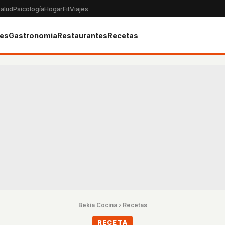
alud
Psicología
Hogar
Fit
Viajes
tes
Gastronomía
Restaurantes
Recetas
Bekia Cocina
›
Recetas
RECETA