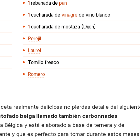
1
rebanada
de
pan
1
cucharada
de
vinagre
de vino blanco
1
cucharada
de mostaza (Dijon)
Perejil
Laurel
Tomillo fresco
Romero
ceta realmente deliciosa no pierdas detalle del siguient
stofado belga llamado también carbonnades
a Bélgica y está elaborado a base de ternera y de
dente y que es perfecto para tomar durante estos meses