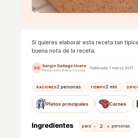
Si quieres elaborar esta receta tan típi
buena nota de la receta.
Sergio Gallego Uvero
SG
Publicada
7 marzo 2017
Redacción Bekia Cocina
2 personas
2 min
RACIONES
TIEMPO
DIFI
Platos principales
Carnes
Ingredientes
−
2
+
para
personas