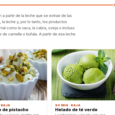
a partir de la leche que se extrae de las
a leche y, por lo tanto, los productos
mal como la vaca, la cabra, oveja o incluso
 de camella o búfala. A partir de esa leche
· BAJA
90 MIN · BAJA
 de pistacho
Helado de té verde
e y sacia tu apetito con
La infusiones y los tés son una