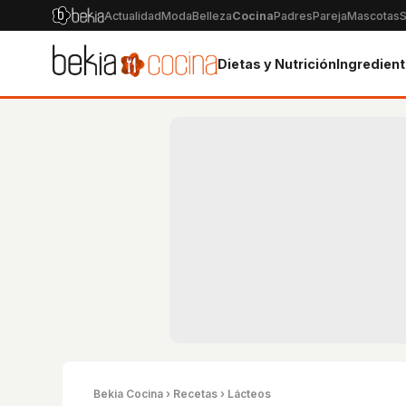
Actualidad
Moda
Belleza
Cocina
Padres
Pareja
Mascotas
S
Dietas y Nutrición
Ingredien
Bekia Cocina
›
Recetas
› Lácteos