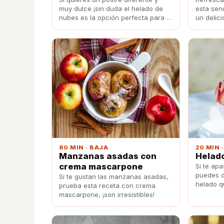
muy dulce ¡sin duda el helado de
esta senc
nubes es la opción perfecta para el
un delic
buen tiempo!
casero.
80 MIN · BAJA
20 MIN 
Manzanas asadas con
Helado
crema mascarpone
Si te apa
puedes d
Si te gustan las manzanas asadas,
helado q
prueba esta receta con crema
casa de 
mascarpone, ¡son irresistibles!