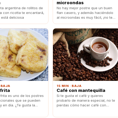
a
microondas
ta argentina de rollitos de
No hay mejor postre que un buen
a con ricotta te encantará,
flan casero, y además haciéndolo
y está deliciosa
al microondas es muy fácil, ¡no te
pierdas esta receta!
· BAJA
15 MIN · BAJA
frita
Café con mantequilla
frita es uno de los postres
Si te gusta el café y quieres
icionales que se pueden
probarlo de manera especial, no te
 en día. ¿Te gusta la
pierdas cómo hacer café con
ta? Más te gustará hacerla.
mantequilla.