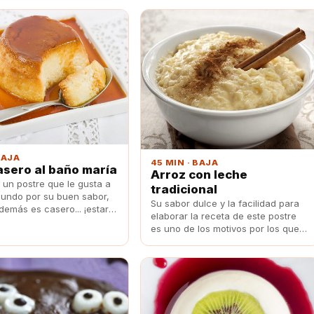
BAJA
45 MIN · BAJA
asero al baño maría
Arroz con leche
s un postre que le gusta a
tradicional
mundo por su buen sabor,
Su sabor dulce y la facilidad para
demás es casero... ¡estará
elaborar la receta de este postre
!
es uno de los motivos por los que
es uno de los más socorridos.