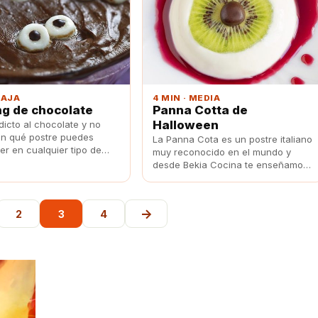
BAJA
4 MIN · MEDIA
g de chocolate
Panna Cotta de
Halloween
dicto al chocolate y no
n qué postre puedes
La Panna Cota es un postre italiano
er en cualquier tipo de
muy reconocido en el mundo y
ón, apúntate esta sencilla
desde Bekia Cocina te enseñamos
ng de chocolate.
a prepararlo tanto para Halloween
como para otro evento que tengas.
→
2
3
4