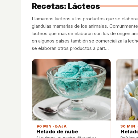
Recetas: Lácteos
Llamamos lácteos a los productos que se elaboran 
glándulas mamarias de los animales. Comúnmente, l
lácteos que más se elaboran son los de origen ani
en algunos países también se comercializa la leche
se elaboran otros productos a part…
90 MIN · BAJA
30 MIN 
Helado de nube
Helado
Si quieres un postre diferente y
Refréscat