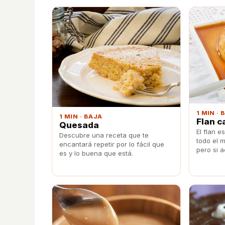
1 MIN · 
1 MIN · BAJA
Flan c
Quesada
El flan e
Descubre una receta que te
todo el 
encantará repetir por lo fácil que
pero si a
es y lo buena que está.
delicioso