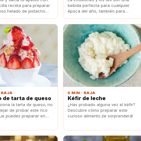
illa receta para preparar
bebida perfecta para cualquier
ioso helado de pistacho
época del año, también para
verano. Descubre cómo preparar
un rico helado de té verde.
· BAJA
5 MIN · BAJA
 de tarta de queso
Kéfir de leche
siona la tarta de queso, no
¿Has probado alguna vez el kéfir?
ejar de probar este rico
Descubre cómo preparar este
ue puedes preparar en
curioso alimento ¡te sorprenderá!
forma sencilla.