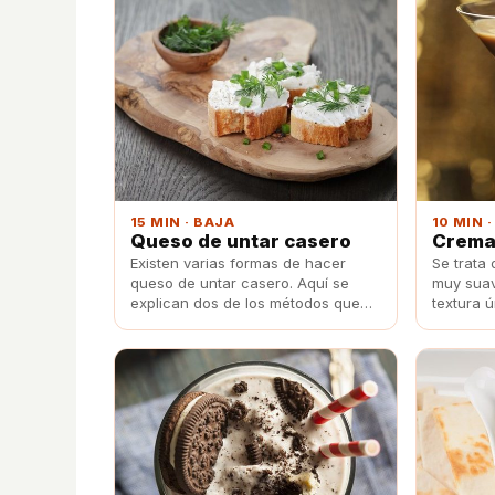
15 MIN · BAJA
10 MIN 
Queso de untar casero
Crema
Existen varias formas de hacer
Se trata
queso de untar casero. Aquí se
muy suav
explican dos de los métodos que
textura 
existen y ambos son muy fáciles y
acompaña
rápidos.