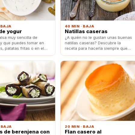
· BAJA
40 MIN · BAJA
de yogur
Natillas caseras
alsa muy sencilla de
¿A quién no le gustan unas buenas
 y que puedes tomar en
natillas caseras? Descubre la
, patatas fritas o en el
receta para hacerla siempre que
ebab. ¡No te pierdas esta
quieras de postre.
· BAJA
20 MIN · BAJA
os de berenjena con
Flan casero al