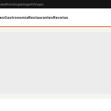
alud
Psicología
Hogar
Fit
Viajes
tes
Gastronomía
Restaurantes
Recetas