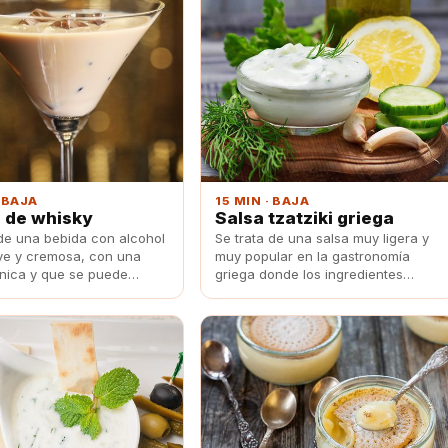
· BAJA
15 MIN · BAJA
 de whisky
Salsa tzatziki griega
 de una bebida con alcohol
Se trata de una salsa muy ligera y
e y cremosa, con una
muy popular en la gastronomía
única y que se puede
griega donde los ingredientes
r de algo dulce.
estrella son el pepino y el yogurt.