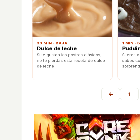
30 MIN · BAJA
1 MIN · 
Dulce de leche
Puddin
Si te gustan los postres clásicos,
Si eres a
no te pierdas esta receta de dulce
sabes co
de leche
sorprend
celebraci
de puddi
←
1