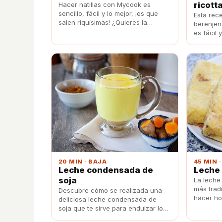
ricott
Hacer natillas con Mycook es
sencillo, fácil y lo mejor, ¡es que
Esta rece
salen riquísimas! ¿Quieres la
berenjen
receta?
es fácil 
20 MIN · BAJA
45 MIN 
Leche condensada de
Leche 
soja
La leche 
más trad
Descubre cómo se realizada una
hacer hoy
deliciosa leche condensada de
leche fri
soja que te sirve para endulzar lo
que quieras.