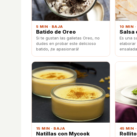
5 MIN · BAJA
10 MIN 
Batido de Oreo
Salsa 
Si te gustan las galletas Oreo, no
Es una s
dudes en probar este delicioso
elaborar
batido, ¡te apasionará!
ensaladas
famoso k
receta!
15 MIN · BAJA
45 MIN 
Natillas con Mycook
Rollit