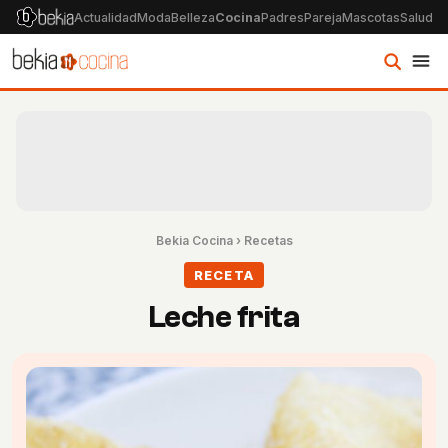
Actualidad
Moda
Belleza
Cocina
Padres
Pareja
Mascotas
Salud
Ps
Bekia Cocina
›
Recetas
RECETA
Leche frita