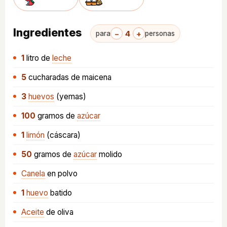
Ingredientes
−
4
+
para
personas
1
litro
de
leche
5
cucharadas
de maicena
3
huevos
(yemas)
100
gramos
de
azúcar
1
limón
(cáscara)
50
gramos
de
azúcar
molido
Canela
en polvo
1
huevo
batido
Aceite
de oliva