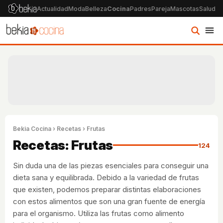
Actualidad
Moda
Belleza
Cocina
Padres
Pareja
Mascotas
Salud
Ps
Bekia Cocina
›
Recetas
› Frutas
Recetas: Frutas
124
Sin duda una de las piezas esenciales para conseguir una
dieta sana y equilibrada. Debido a la variedad de frutas
que existen, podemos preparar distintas elaboraciones
con estos alimentos que son una gran fuente de energía
para el organismo. Utiliza las frutas como alimento