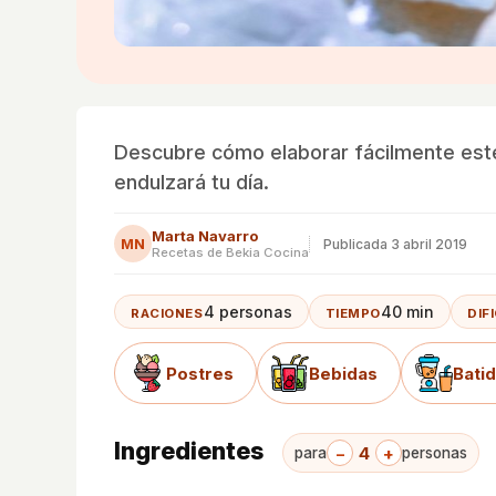
Descubre cómo elaborar fácilmente est
endulzará tu día.
Marta Navarro
MN
Publicada
3 abril 2019
Recetas de Bekia Cocina
4 personas
40 min
RACIONES
TIEMPO
DIF
Postres
Bebidas
Bati
Ingredientes
−
4
+
para
personas