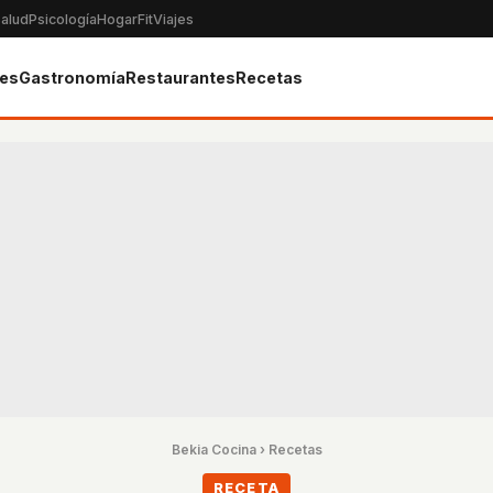
alud
Psicología
Hogar
Fit
Viajes
tes
Gastronomía
Restaurantes
Recetas
Bekia Cocina
›
Recetas
RECETA