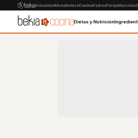
Actualidad
Moda
Belleza
Cocina
Padres
Pareja
Mascotas
S
Dietas y Nutrición
Ingredien