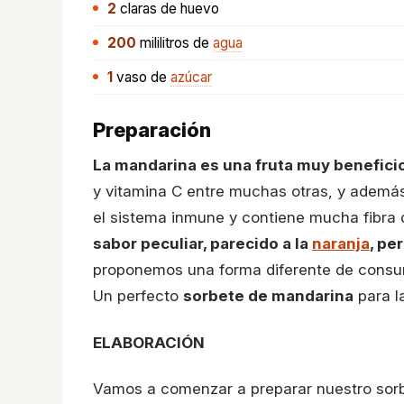
2
claras de huevo
200
mililitros
de
agua
1
vaso
de
azúcar
Preparación
La mandarina es una fruta muy benefici
y vitamina C entre muchas otras, y además,
el sistema inmune y contiene mucha fibra q
sabor peculiar, parecido a la
naranja
, pe
proponemos una forma diferente de consumir
Un perfecto
sorbete de mandarina
para l
ELABORACIÓN
Vamos a comenzar a preparar nuestro sorb