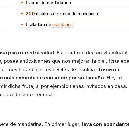
1
zumo de medio limón
200
mililitros
de zumo de mandarina
1
ralladura
de
mandarina
osa para nuestra salud
. Es una fruta rica en vitamina A
 posee antioxidantes que nos mejoran la piel, fortalec
ue nos hace bajar los niveles de insulina.
Tiene un
ro más cómoda de consumir por su tamaño.
Hoy te
 dicha fruta, si por ejemplo tienes invitados en casa.
a hora de la sobremesa.
ete de mandarina. En primer lugar,
lava con abundant