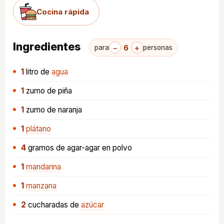
Cocina rápida
Ingredientes
−
6
+
para
personas
1
litro
de
agua
1
zumo de piña
1
zumo de naranja
1
plátano
4
gramos
de agar-agar en polvo
1
mandarina
1
manzana
2
cucharadas
de
azúcar