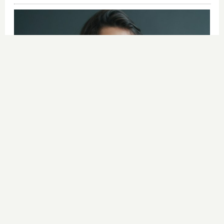
Esto explica el bostezo
Así reacciona tu cerebro al ver
bostezar a otros