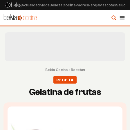
Actualidad
Moda
Belleza
Cocina
Padres
Pareja
Mascotas
Salud
Ps
Bekia Cocina
›
Recetas
RECETA
Gelatina de frutas