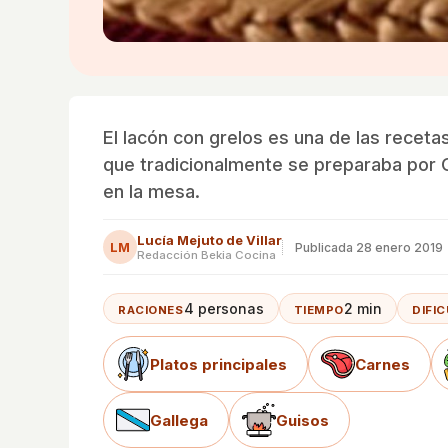
El lacón con grelos es una de las receta
que tradicionalmente se preparaba por 
en la mesa.
Lucía Mejuto de Villar
LM
Publicada
28 enero 2019
Redacción Bekia Cocina
4 personas
2 min
RACIONES
TIEMPO
DIFI
Platos principales
Carnes
Gallega
Guisos