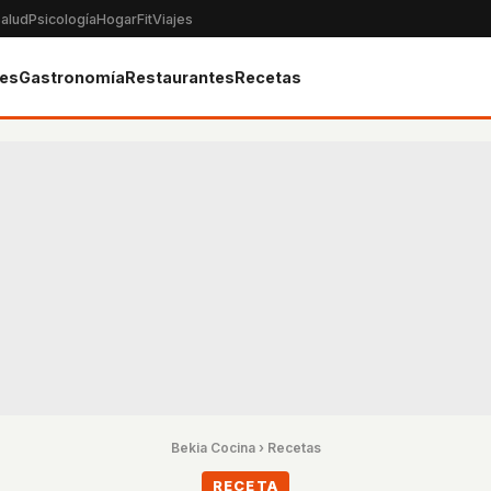
alud
Psicología
Hogar
Fit
Viajes
tes
Gastronomía
Restaurantes
Recetas
Bekia Cocina
›
Recetas
RECETA