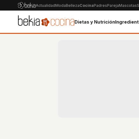
Actualidad
Moda
Belleza
Cocina
Padres
Pareja
Mascotas
S
Dietas y Nutrición
Ingredien