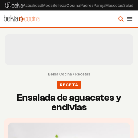
Actualidad
Moda
Belleza
Cocina
Padres
Pareja
Mascotas
Salud
Ps
Bekia Cocina
›
Recetas
RECETA
Ensalada de aguacates y
endivias