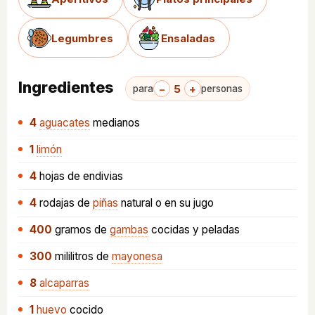
Legumbres
Ensaladas
Ingredientes
−
5
+
para
personas
4
aguacates
medianos
1
limón
4
hojas
de endivias
4
rodajas
de
piñas
natural o en su jugo
400
gramos
de
gambas
cocidas y peladas
300
mililitros
de
mayonesa
8
alcaparras
1
huevo
cocido