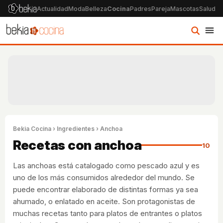
Actualidad
Moda
Belleza
Cocina
Padres
Pareja
Mascotas
Salud
Ps
Bekia Cocina
›
Ingredientes
› Anchoa
Recetas con anchoa
10
Las anchoas está catalogado como pescado azul y es
uno de los más consumidos alrededor del mundo. Se
puede encontrar elaborado de distintas formas ya sea
ahumado, o enlatado en aceite. Son protagonistas de
muchas recetas tanto para platos de entrantes o platos