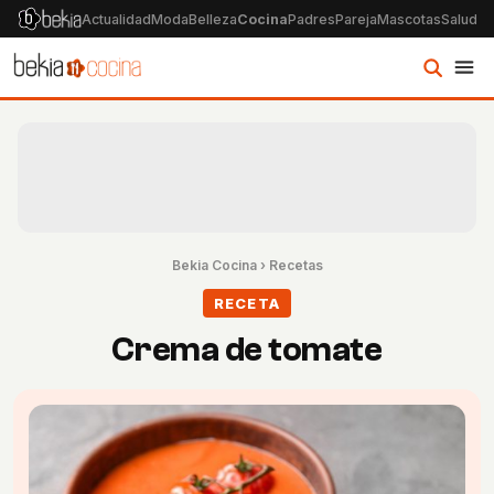
Actualidad
Moda
Belleza
Cocina
Padres
Pareja
Mascotas
Salud
Ps
Bekia Cocina
›
Recetas
RECETA
Crema de tomate