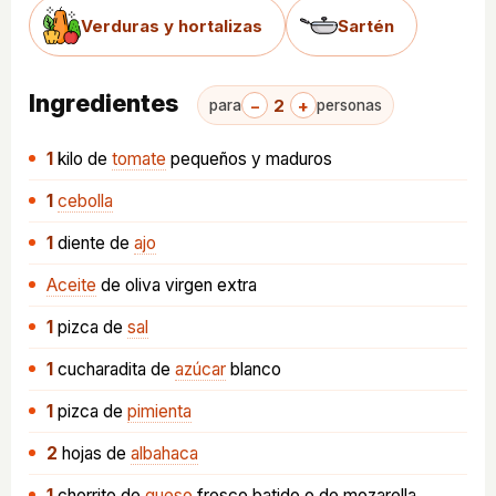
Verduras y hortalizas
Sartén
Ingredientes
−
2
+
para
personas
1
kilo
de
tomate
pequeños y maduros
1
cebolla
1
diente
de
ajo
Aceite
de oliva virgen extra
1
pizca
de
sal
1
cucharadita
de
azúcar
blanco
1
pizca
de
pimienta
2
hojas
de
albahaca
1
chorrito
de
queso
fresco batido o de mozarella