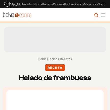
Actualidad
Moda
Belleza
Cocina
Padres
Pareja
Mascotas
Salud
Ps
Bekia Cocina
›
Recetas
RECETA
Helado de frambuesa