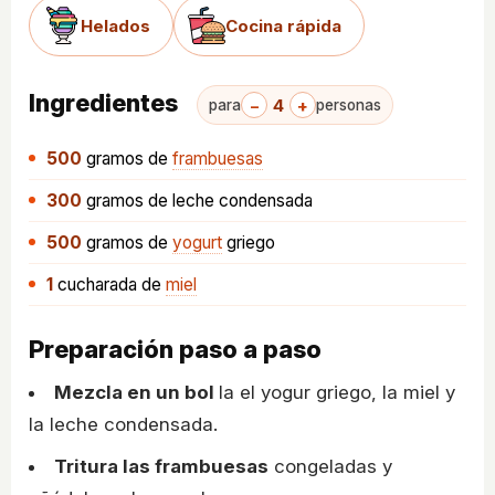
Helados
Cocina rápida
Ingredientes
−
4
+
para
personas
500
gramos
de
frambuesas
300
gramos
de leche condensada
500
gramos
de
yogurt
griego
1
cucharada
de
miel
Preparación paso a paso
Mezcla en un bol
la el yogur griego, la miel y
la leche condensada.
Tritura las frambuesas
congeladas y