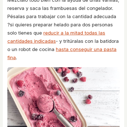
Mézclalo todo bien con la ayuda de unas varillas,
reserva y saca las frambuesas del congelador.
Pésalas para trabajar con la cantidad adecuada
?si quieres preparar helado para dos personas
solo tienes que
reducir a la mitad todas las
cantidades indicadas
- y tritúralas con la batidora
o un robot de cocina
hasta conseguir una pasta
fina
.