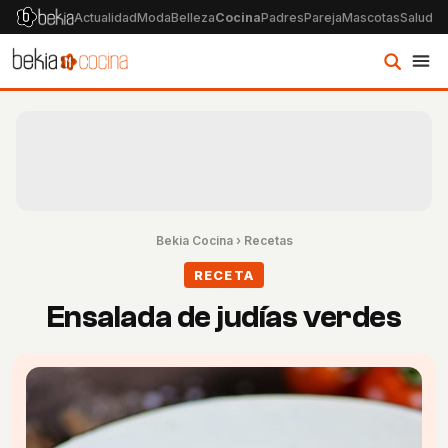
Actualidad
Moda
Belleza
Cocina
Padres
Pareja
Mascotas
Salud
Ps
Bekia Cocina
›
Recetas
RECETA
Ensalada de judías verdes