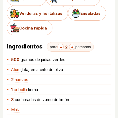
Verduras y hortalizas
Ensaladas
Cocina rápida
Ingredientes
−
2
+
para
personas
500
gramos
de judías verdes
Atún
(lata) en aceite de oliva
2
huevos
1
cebolla
tierna
3
cucharadas
de zumo de limón
Maíz