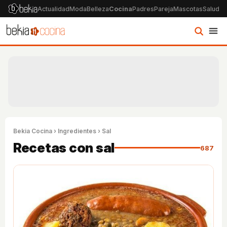
Actualidad
Moda
Belleza
Cocina
Padres
Pareja
Mascotas
Salud
Ps
Bekia Cocina
›
Ingredientes
› Sal
Recetas con sal
687