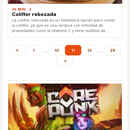
35 MIN · 2
Coliflor rebozada
La coliflor rebozada es un fantástica opción para comer
la coliflor, ya que es una verdura con infinidad de
propiedades como la vitamina C y tiene multitud de
beneficios para la salud.
…
…
←
1
10
11
12
29
→