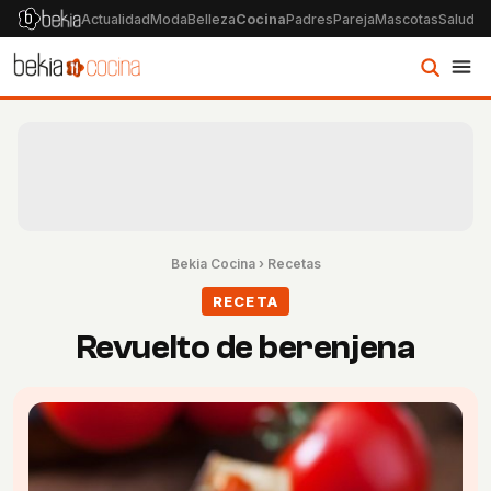
Actualidad
Moda
Belleza
Cocina
Padres
Pareja
Mascotas
Salud
Ps
Bekia Cocina
›
Recetas
RECETA
Revuelto de berenjena