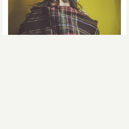
¿Notas más frío de noche?
La ciencia explica por qué sentimos
más frío al final del día
DISCOVER WITH