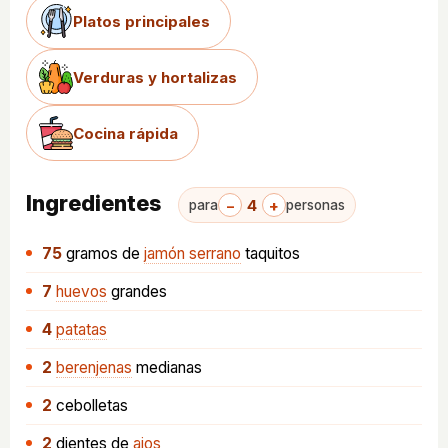
Platos principales
Verduras y hortalizas
Cocina rápida
Ingredientes
−
4
+
para
personas
75
gramos
de
jamón serrano
taquitos
7
huevos
grandes
4
patatas
2
berenjenas
medianas
2
cebolletas
2
dientes
de
ajos