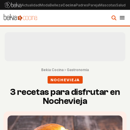
Actualidad
Moda
Belleza
Cocina
Padres
Pareja
Mascotas
Salud
Ps
Bekia Cocina
›
Gastronomía
NOCHEVIEJA
3 recetas para disfrutar en
Nochevieja