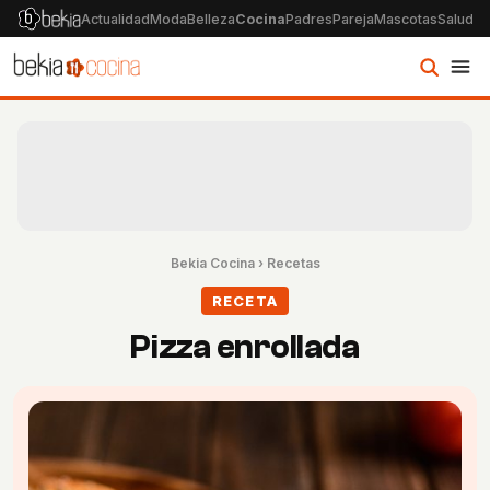
Actualidad
Moda
Belleza
Cocina
Padres
Pareja
Mascotas
Salud
Ps
Bekia Cocina
›
Recetas
RECETA
Pizza enrollada