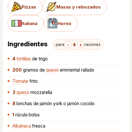
Pizzas
Masas y rebozados
Italiana
Horno
Ingredientes
−
4
+
para
raciones
4
tortillas
de trigo
200
gramos
de
queso
emmental rallado
Tomate
frito
3
queso
mozzarella
8
lonchas
de jamón york o jamón cocido
1
rúcula bolsa
Albahaca
fresca