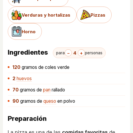
Verduras y hortalizas
Pizzas
Horno
Ingredientes
−
4
+
para
personas
120
gramos
de coles verde
2
huevos
70
gramos
de
pan
rallado
90
gramos
de
queso
en polvo
Preparación
La pizza es una de las
comidas favoritas
de