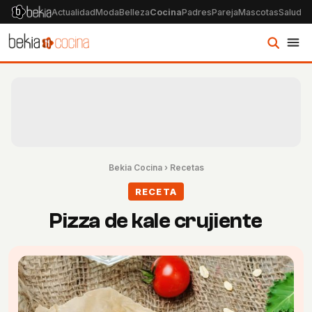
Actualidad
Moda
Belleza
Cocina
Padres
Pareja
Mascotas
Salud
Ps
Bekia Cocina
›
Recetas
RECETA
Pizza de kale crujiente