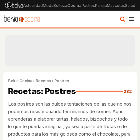
Actualidad
Moda
Belleza
Cocina
Padres
Pareja
Mascotas
Salud
Ps
Bekia Cocina
›
Recetas
› Postres
Recetas: Postres
282
Los postres son las dulces tentaciones de las que no nos
podemos resistir cuando terminamos de comer. Aquí
aprenderás a elaborar tartas, helados, bizcochos y todo
lo que te puedas imaginar, ya sea a partir de frutas o de
productos para los más golosos como el chocolate, para