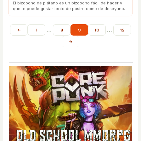
El bizcocho de plátano es un bizcocho fácil de hacer y
que te puede gustar tanto de postre como de desayuno.
…
…
←
1
8
9
10
12
→