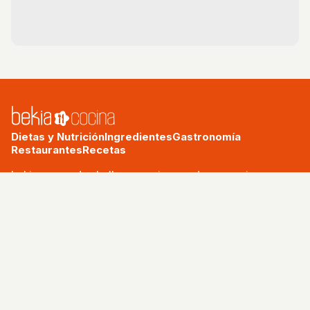
Dietas y Nutrición
Ingredientes
Gastronomía
Restaurantes
Recetas
bekia.es
·
moda
·
belleza
·
cocina
·
padres
·
pareja
·
mascotas
·
salud
·
psicología
·
hogar
·
fit
·
viajes
Aviso legal
Política de privacidad
Política de cookies
RSS
© 2026 Bekia Cocina