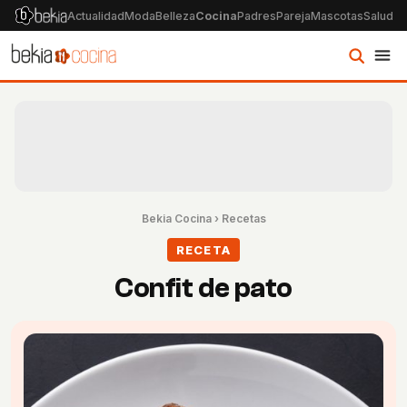
Actualidad
Moda
Belleza
Cocina
Padres
Pareja
Mascotas
Salud
Ps
Bekia Cocina
›
Recetas
RECETA
Confit de pato