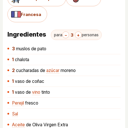
Francesa
Ingredientes
−
3
+
para
personas
3
muslos
de pato
1
chalota
2
cucharadas
de
azúcar
moreno
1
vaso
de coñac
1
vaso
de
vino
tinto
Perejil
fresco
Sal
Aceite
de Oliva Virgen Extra