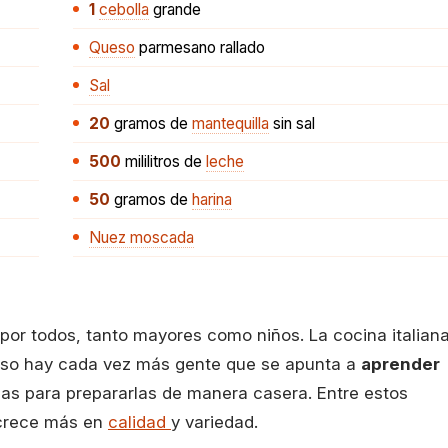
1
cebolla
grande
Queso
parmesano rallado
Sal
20
gramos
de
mantequilla
sin sal
500
mililitros
de
leche
50
gramos
de
harina
Nuez moscada
por todos, tanto mayores como niños. La cocina italian
eso hay cada vez más gente que se apunta a
aprender
s para prepararlas de manera casera. Entre estos
 crece más en
calidad
y variedad.