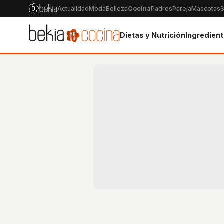
Actualidad
Moda
Belleza
Cocina
Padres
Pareja
Mascotas
S
Dietas y Nutrición
Ingredien