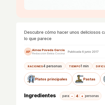
Descubre cómo hacer unos deliciosos ca
lo que parece
Ainoa Poveda García
AP
Publicada
6 junio 2017
Redacción Bekia Cocina
4 personas
1 min
RACIONES
TIEMPO
DIFIC
Platos principales
Pastas
Ingredientes
−
4
+
para
personas