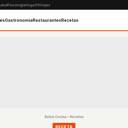
alud
Psicología
Hogar
Fit
Viajes
tes
Gastronomía
Restaurantes
Recetas
Bekia Cocina
›
Recetas
RECETA