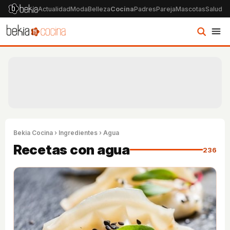
Actualidad
Moda
Belleza
Cocina
Padres
Pareja
Mascotas
Salud
Ps
Bekia Cocina
›
Ingredientes
› Agua
Recetas con agua
236