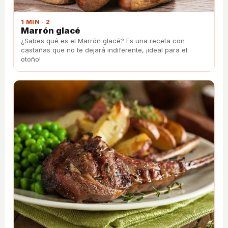
1 MIN · 2
Marrón glacé
¿Sabes qué es el Marrón glacé? Es una receta con
castañas que no te dejará indiferente, ¡ideal para el
otoño!