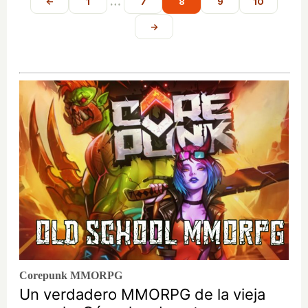
…
←
1
7
8
9
10
→
Corepunk MMORPG
Un verdadero MMORPG de la vieja