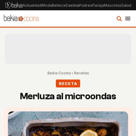
Actualidad
Moda
Belleza
Cocina
Padres
Pareja
Mascotas
Salud
Ps
Bekia Cocina
›
Recetas
RECETA
Merluza al microondas