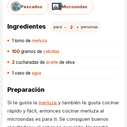
Pescados
Microondas
Ingredientes
−
2
+
para
personas
1
lomo
de
merluza
100
gramos
de
cebollas
2
cucharadas
de
aceite
de oliva
1
vaso
de
agua
Preparación
Si te gusta la
merluza
y también te gusta cocinar
rápido y fácil, entonces cocinar merluza al
microondas es para ti. Se consiguen buenos