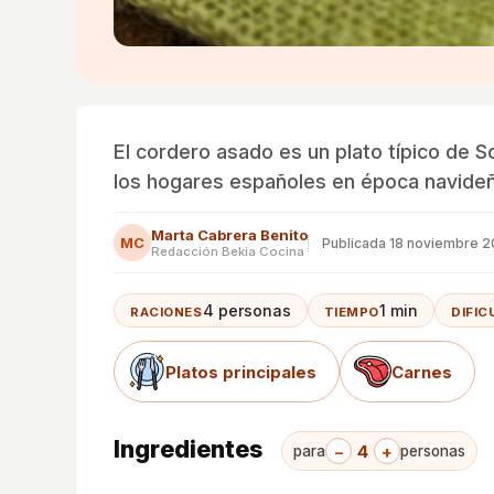
El cordero asado es un plato típico de So
los hogares españoles en época navideñ
Marta Cabrera Benito
MC
Publicada
18 noviembre 2
Redacción Bekia Cocina
4 personas
1 min
RACIONES
TIEMPO
DIFIC
Platos principales
Carnes
Ingredientes
−
4
+
para
personas