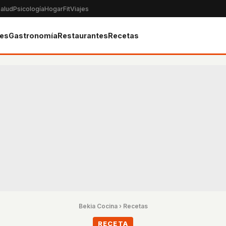
alud
Psicología
Hogar
Fit
Viajes
tes
Gastronomía
Restaurantes
Recetas
Bekia Cocina
›
Recetas
RECETA