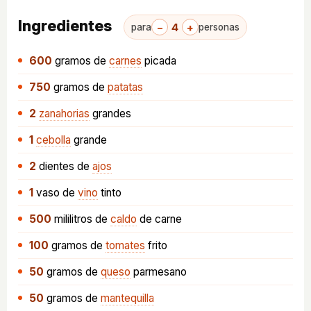
Ingredientes
−
4
+
para
personas
600
gramos
de
carnes
picada
750
gramos
de
patatas
2
zanahorias
grandes
1
cebolla
grande
2
dientes
de
ajos
1
vaso
de
vino
tinto
500
mililitros
de
caldo
de carne
100
gramos
de
tomates
frito
50
gramos
de
queso
parmesano
50
gramos
de
mantequilla