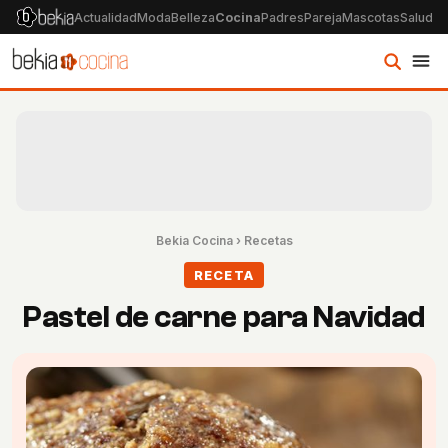
Actualidad
Moda
Belleza
Cocina
Padres
Pareja
Mascotas
Salud
Ps
Bekia Cocina
›
Recetas
RECETA
Pastel de carne para Navidad