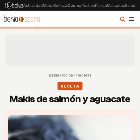
Actualidad
Moda
Belleza
Cocina
Padres
Pareja
Mascotas
Salud
Ps
Bekia Cocina
›
Recetas
RECETA
Makis de salmón y aguacate