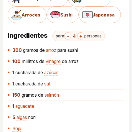
Arroces
Sushi
Japonesa
Ingredientes
−
4
+
para
personas
300
gramos
de
arroz
para sushi
100
mililitros
de
vinagre
de arroz
1
cucharada
de
azúcar
1
cucharada
de
sal
150
gramos
de
salmón
1
aguacate
5
algas
nori
Soja