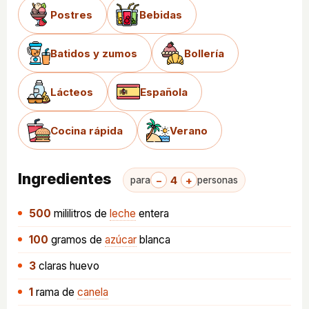
Postres
Bebidas
Batidos y zumos
Bollería
Lácteos
Española
Cocina rápida
Verano
Ingredientes
−
4
+
para
personas
500
mililitros
de
leche
entera
100
gramos
de
azúcar
blanca
3
claras huevo
1
rama
de
canela