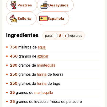
Postres
Desayunos
Bollería
Española
Ingredientes
−
8
+
para
hojaldres
750
mililitros
de
agua
460
gramos
de
azúcar
280
gramos
de
mantequilla
250
gramos
de
harina
de fuerza
250
gramos
de
harina
de trigo
25
gramos
de
mantequilla
25
gramos
de levadura fresca de panadero