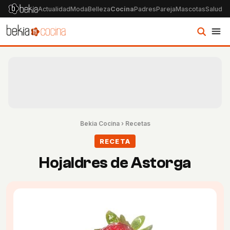
Actualidad
Moda
Belleza
Cocina
Padres
Pareja
Mascotas
Salud
Ps
Bekia Cocina
›
Recetas
RECETA
Hojaldres de Astorga