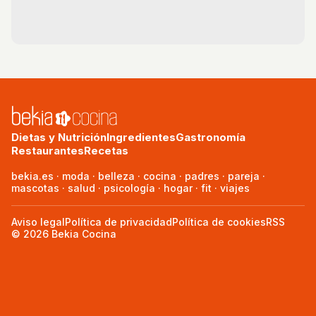
Dietas y Nutrición
Ingredientes
Gastronomía
Restaurantes
Recetas
bekia.es
·
moda
·
belleza
·
cocina
·
padres
·
pareja
·
mascotas
·
salud
·
psicología
·
hogar
·
fit
·
viajes
Aviso legal
Política de privacidad
Política de cookies
RSS
© 2026 Bekia Cocina