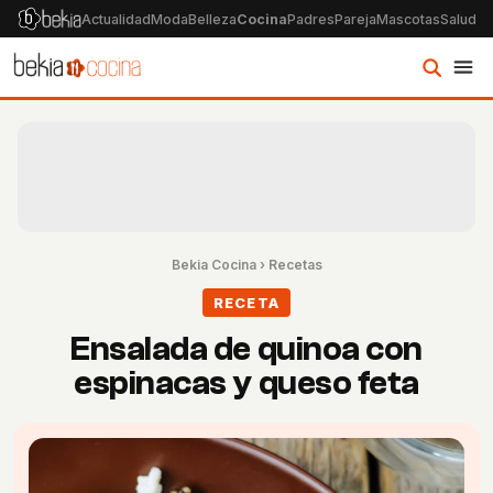
Actualidad
Moda
Belleza
Cocina
Padres
Pareja
Mascotas
Salud
Ps
Bekia Cocina
›
Recetas
RECETA
Ensalada de quinoa con
espinacas y queso feta