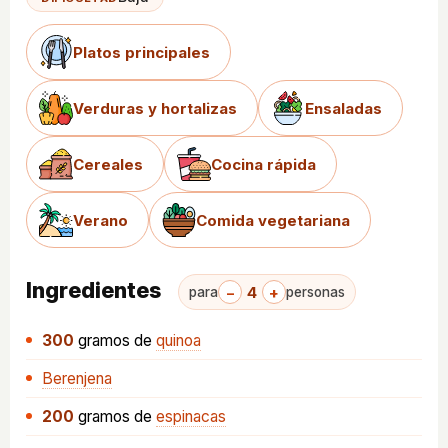
Platos principales
Verduras y hortalizas
Ensaladas
Cereales
Cocina rápida
Verano
Comida vegetariana
Ingredientes
−
4
+
para
personas
300
gramos
de
quinoa
Berenjena
200
gramos
de
espinacas