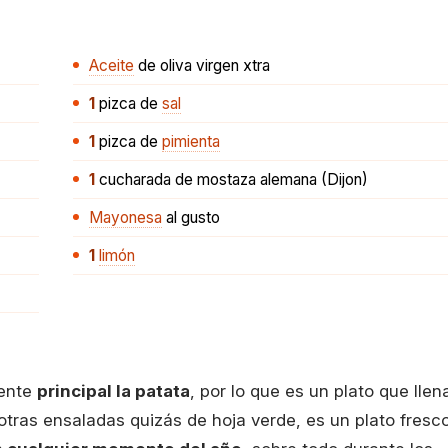
Aceite
de oliva virgen xtra
1
pizca
de
sal
1
pizca
de
pimienta
1
cucharada
de mostaza alemana (Dijon)
Mayonesa
al gusto
1
limón
iente
principal la patata
, por lo que es un plato que llen
 otras ensaladas quizás de hoja verde, es un plato fresc