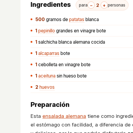
Ingredientes
−
2
+
para
personas
500
gramos
de
patatas
blanca
1
pepinillo
grandes en vinagre bote
1
salchicha blanca alemana cocida
1
alcaparras
bote
1
cebolleta en vinagre bote
1
aceituna
sin hueso bote
2
huevos
Preparación
Esta
ensalada alemana
tiene como ingred
el estómago con facilidad, a diferencia de