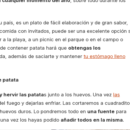
 cualquier momento del año
, sobre todo durante los
 país, es un plato de fácil elaboración y de gran sabor,
comida con invitados, puede ser una excelente opción s
 a la playa, a un picnic en el parque o en el campo o
o de contener patata hará que
obtengas los
da, además de saciarte y mantener
tu estómago lleno
 patata
y hervir las patata
s junto a los huevos. Una vez
las
el fuego y dejarlas enfriar. Las cortaremos a cuadradito
huevos duros. Lo pondremos todo en
una fuente
para
, una vez los hayas podido
añadir todos en la misma
.