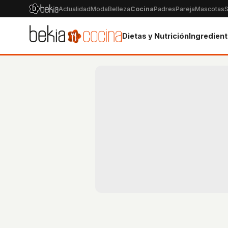
Actualidad
Moda
Belleza
Cocina
Padres
Pareja
Mascotas
S
Dietas y Nutrición
Ingredien