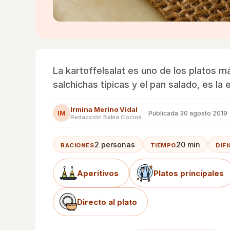
La kartoffelsalat es uno de los platos 
salchichas típicas y el pan salado, es la
Irmina Merino Vidal
IM
Publicada
30 agosto 2019
Redacción Bekia Cocina
2 personas
20 min
RACIONES
TIEMPO
DIF
Aperitivos
Platos principales
Directo al plato