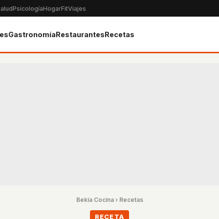
alud
Psicología
Hogar
Fit
Viajes
tes
Gastronomía
Restaurantes
Recetas
Bekia Cocina
›
Recetas
RECETA